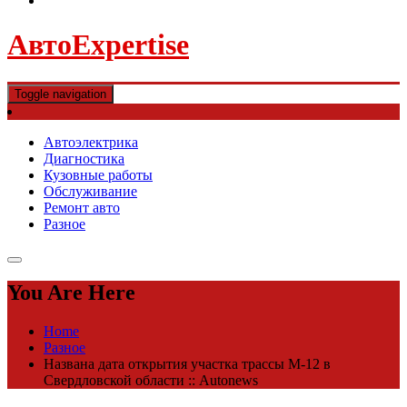
АвтоExpertise
Toggle navigation
Автоэлектрика
Диагностика
Кузовные работы
Обслуживание
Ремонт авто
Разное
You Are Here
Home
Разное
Названа дата открытия участка трассы М-12 в
Свердловской области :: Autonews