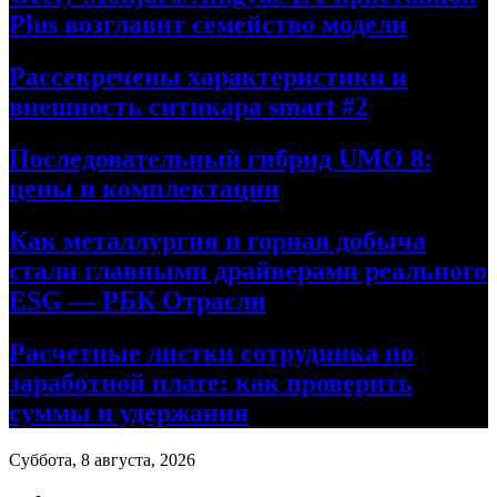
Plus возглавит семейство модели
Рассекречены характеристики и
внешность ситикара smart #2
Последовательный гибрид UMO 8:
цены и комплектации
Как металлургия и горная добыча
стали главными драйверами реального
ESG — РБК Отрасли
Расчетные листки сотрудника по
заработной плате: как проверить
суммы и удержания
Суббота, 8 августа, 2026