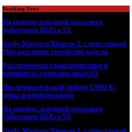
Skip
Breaking News
to
content
На подходе младший кроссовер
Volkswagen ID.Era 5X
Geely Monjaro/Xingyue L с приставкой
Plus возглавит семейство модели
Рассекречены характеристики и
внешность ситикара smart #2
Последовательный гибрид UMO 8:
цены и комплектации
На подходе младший кроссовер
Volkswagen ID.Era 5X
Geely Monjaro/Xingyue L с приставкой