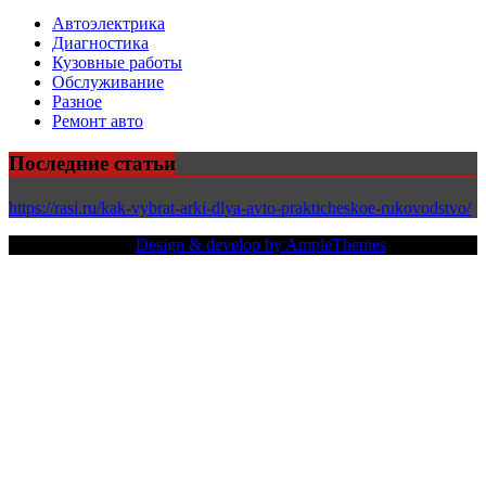
Автоэлектрика
Диагностика
Кузовные работы
Обслуживание
Разное
Ремонт авто
Последние статьи
https://rasi.ru/kak-vybrat-arki-dlya-avto-prakticheskoe-rukovodstvo/
Copy Right Text |
Design & develop by AmpleThemes