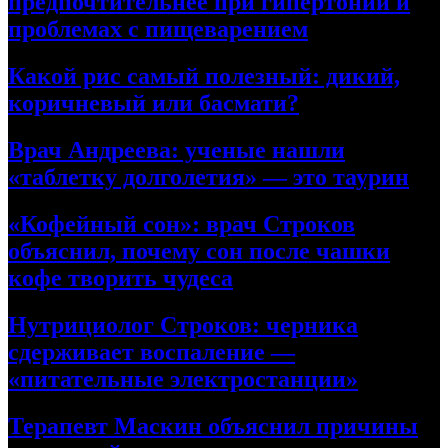
предпочтительнее при гипертонии и
проблемах с пищеварением
Какой рис самый полезный: дикий,
коричневый или басмати?
Врач Андреева: ученые нашли
«таблетку долголетия» — это таурин
«Кофейный сон»: врач Строков
объяснил, почему сон после чашки
кофе творить чудеса
Нутрициолог Строков: черника
сдерживает воспаление —
«питательные электростанции»
Терапевт Маскин объяснил причины