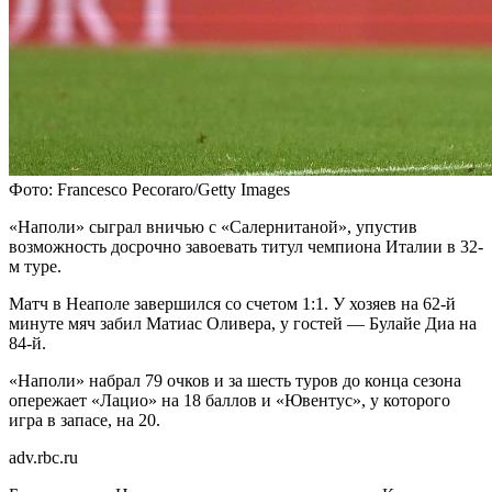
Фото: Francesco Pecoraro/Getty Images
«Наполи» сыграл вничью с «Салернитаной», упустив
возможность досрочно завоевать титул чемпиона Италии в 32-
м туре.
Матч в Неаполе завершился со счетом 1:1. У хозяев на 62-й
минуте мяч забил Матиас Оливера, у гостей — Булайе Диа на
84-й.
«Наполи» набрал 79 очков и за шесть туров до конца сезона
опережает «Лацио» на 18 баллов и «Ювентус», у которого
игра в запасе, на 20.
adv.rbc.ru