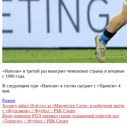
«Наполи» в третий раз выиграет чемпионат страны и впервые
с 1990 года.
В следующем туре «Наполи» в гостях сыграет с «Удинезе» 4
мая.
Разное
Навигация
Холанд забил 50-й гол за «Манчестер Сити» в победном матче
с «Фулхэмом» :: Футбол :: РБК Спорт
по
Вице-чемпион РПЛ прервал серию поражений победой над
записям
«Торпедо» :: Футбол :: РБК Спорт