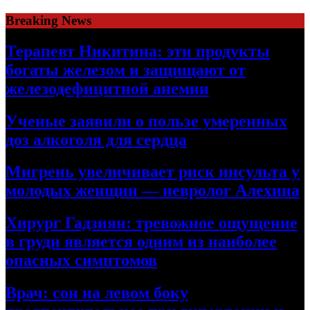
Skip
Breaking News
to
content
Терапевт Никитина: эти продукты
богаты железом и защищают от
железодефицитной анемии
Ученые заявили о пользе умеренных
доз алкоголя для сердца
Мигрень увеличивает риск инсульта у
молодых женщин — невролог Алехина
Хирург Гадзиян: тревожное ощущение
в груди является одним из наиболее
опасных симптомов
Врач: сон на левом боку