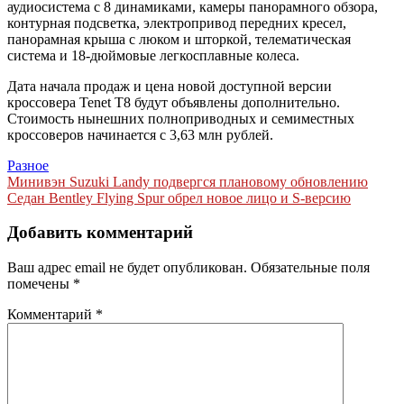
аудиосистема с 8 динамиками, камеры панорамного обзора,
контурная подсветка, электропривод передних кресел,
панорамная крыша с люком и шторкой, телематическая
система и 18-дюймовые легкосплавные колеса.
Дата начала продаж и цена новой доступной версии
кроссовера Tenet T8 будут объявлены дополнительно.
Стоимость нынешних полноприводных и семиместных
кроссоверов начинается с 3,63 млн рублей.
Разное
Навигация
Минивэн Suzuki Landy подвергся плановому обновлению
Седан Bentley Flying Spur обрел новое лицо и S-версию
по
записям
Добавить комментарий
Ваш адрес email не будет опубликован.
Обязательные поля
помечены
*
Комментарий
*