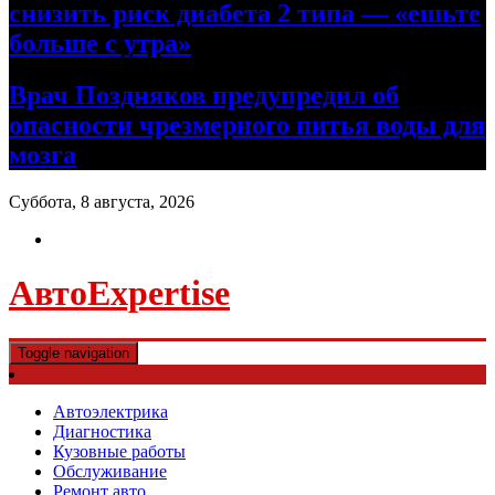
снизить риск диабета 2 типа — «ешьте
больше с утра»
Врач Поздняков предупредил об
опасности чрезмерного питья воды для
мозга
Суббота, 8 августа, 2026
АвтоExpertise
Toggle navigation
Автоэлектрика
Диагностика
Кузовные работы
Обслуживание
Ремонт авто