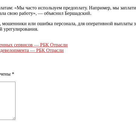
атам: «Мы часто используем предоплату. Например, мы заплати
вала свою работу», — объяснил Бершадский.
т, мошенники или ошибка персонала, для оперативной выплаты з
й урегулирования.
ленных сервисов — РБК Отрасли
е девелопмента — РБК Отрасли
ечены
*