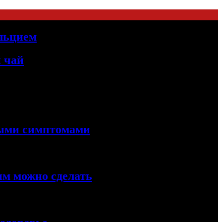
альцием
 чай
ными симптомами
им можно сделать