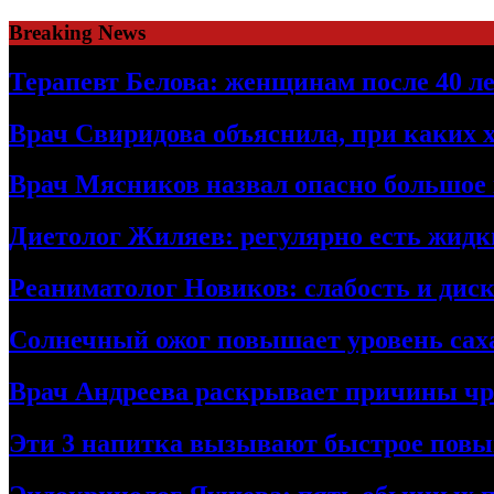
Skip
Breaking News
to
content
Терапевт Белова: женщинам после 40 ле
Врач Свиридова объяснила, при каких 
Врач Мясников назвал опасно большое
Диетолог Жиляев: регулярно есть жидк
Реаниматолог Новиков: слабость и дис
Солнечный ожог повышает уровень саха
Врач Андреева раскрывает причины чре
Эти 3 напитка вызывают быстрое повы