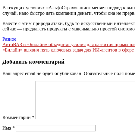
В текущих условиях «АльфаСтрахование» меняет подход к выпл
случай, надо быстро дать компании деньги, чтобы она не прер
Вместе с этим природа атаки, будь то искусственный интеллек
сейчас — предлагать продукты с максимально простой системо
Разное
Навигация
АвтоВАЗ и «Билайн» объединят усилия для развития промыш
«Билайн» выявил пять ключевых задач для ИИ-агентов в сфер
по
записям
Добавить комментарий
Ваш адрес email не будет опубликован.
Обязательные поля пом
Комментарий
*
Имя
*