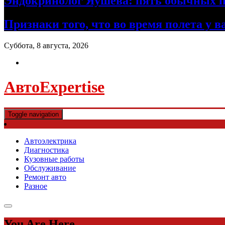
Эндокринолог Яушева: пять обычных пр
Признаки того, что во время полета у 
Суббота, 8 августа, 2026
АвтоExpertise
Toggle navigation
Автоэлектрика
Диагностика
Кузовные работы
Обслуживание
Ремонт авто
Разное
You Are Here