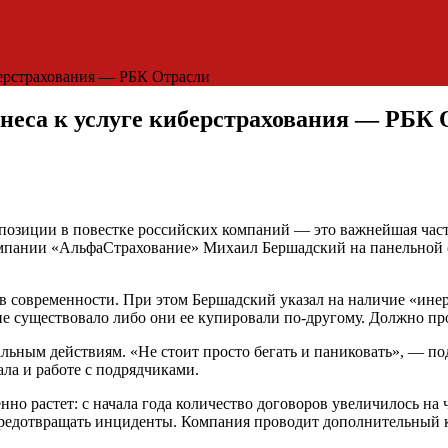
берстрахования — РБК Отрасли
неса к услуге киберстрахования — РБК 
позиции в повестке российских компаний — это важнейшая част
компании «АльфаСтрахование» Михаил Бершадский на панельной
ов современности. При этом Бершадский указал на наличие «ин
не существовало либо они ее купировали по-другому. Должно пр
ьным действиям. «Не стоит просто бегать и паниковать», — под
ла и работе с подрядчиками.
нно растет: с начала года количество договоров увеличилось на 
предотвращать инциденты. Компания проводит дополнительный ки