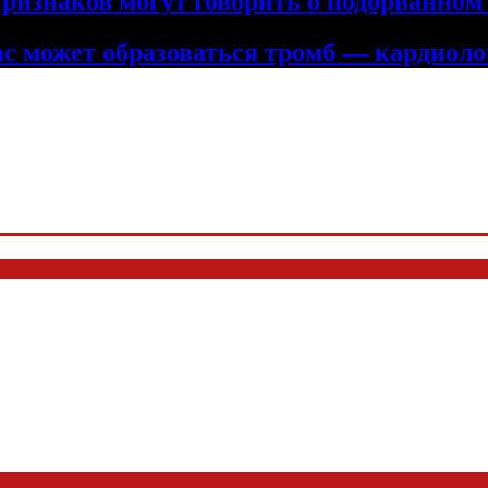
изнаков могут говорить о подорванном 
вас может образоваться тромб — кардиол