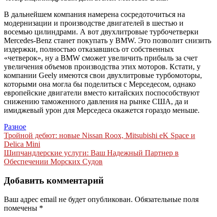
В дальнейшем компания намерена сосредоточиться на
модернизации и производстве двигателей в шестью и
восемью цилиндрами. А вот двухлитровые турбочетверки
Mercedes-Benz станет покупать у BMW. Это позволит снизить
издержки, полностью отказавшись от собственных
«четверок», ну а BMW сможет увеличить прибыль за счет
увеличения объемов производства этих моторов. Кстати, у
компании Geely имеются свои двухлитровые турбомоторы,
которыми она могла бы поделиться с Мерседесом, однако
европейские двигатели вместо китайских поспособствуют
снижению таможенного давления на рынке США, да и
имиджевый урон для Мерседеса окажется гораздо меньше.
Разное
Навигация
Тройной дебют: новые Nissan Roox, Mitsubishi eK Space и
Delica Mini
по
Шипчандлерские услуги: Ваш Надежный Партнер в
записям
Обеспечении Морских Судов
Добавить комментарий
Ваш адрес email не будет опубликован.
Обязательные поля
помечены
*