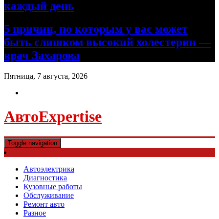
каждый день
5 причин, по которым у вас может
быть слишком высокий холестерин —
врач Захарова
Пятница, 7 августа, 2026
АвтоExpertise
Toggle navigation
Автоэлектрика
Диагностика
Кузовные работы
Обслуживание
Ремонт авто
Разное