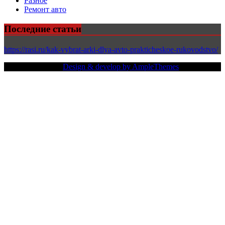
Разное
Ремонт авто
Последние статьи
https://rasi.ru/kak-vybrat-arki-dlya-avto-prakticheskoe-rukovodstvo/
Copy Right Text |
Design & develop by AmpleThemes