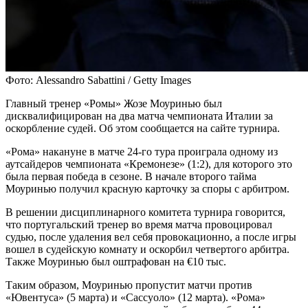
Фото: Alessandro Sabattini / Getty Images
Главный тренер «Ромы» Жозе Моуринью был
дисквалифицирован на два матча чемпионата Италии за
оскорбление судей. Об этом сообщается на сайте турнира.
«Рома» накануне в матче 24-го тура проиграла одному из
аутсайдеров чемпионата «Кремонезе» (1:2), для которого это
была первая победа в сезоне. В начале второго тайма
Моуринью получил красную карточку за споры с арбитром.
В решении дисциплинарного комитета турнира говорится,
что португальский тренер во время матча провоцировал
судью, после удаления вел себя провокационно, а после игры
вошел в судейскую комнату и оскорбил четвертого арбитра.
Также Моуринью был оштрафован на €10 тыс.
Таким образом, Моуринью пропустит матчи против
«Ювентуса» (5 марта) и «Сассуоло» (12 марта). «Рома»