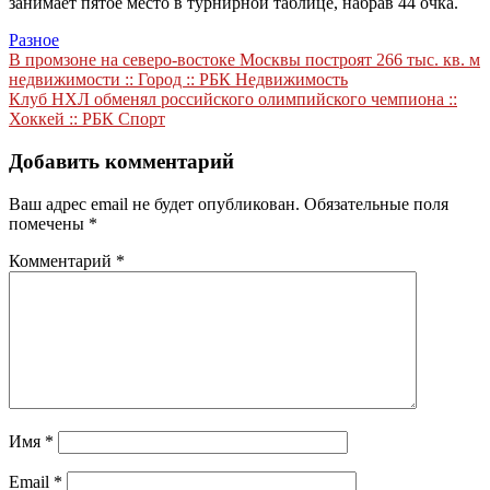
занимает пятое место в турнирной таблице, набрав 44 очка.
Разное
Навигация
В промзоне на северо-востоке Москвы построят 266 тыс. кв. м
недвижимости :: Город :: РБК Недвижимость
по
Клуб НХЛ обменял российского олимпийского чемпиона ::
записям
Хоккей :: РБК Спорт
Добавить комментарий
Ваш адрес email не будет опубликован.
Обязательные поля
помечены
*
Комментарий
*
Имя
*
Email
*