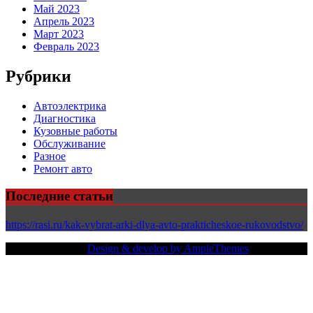
Май 2023
Апрель 2023
Март 2023
Февраль 2023
Рубрики
Автоэлектрика
Диагностика
Кузовные работы
Обслуживание
Разное
Ремонт авто
Последние статьи
https://rasi.ru/kak-vybrat-arki-dlya-avto-prakticheskoe-rukovodstvo/
Copy Right Text |
Design & develop by AmpleThemes