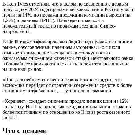
В Ikon Tyres отметили, что в целом по сравнению с первым
полугодием 2024 года продажи легковых шин в России упали
почти на 14%, но продажи продукции компании выросли на
1,2% (по данным ЦРПТ). Наблюдается маркой и
положительный тренд по продажам всех шин бизнес-
направления.
В Pirelli также зафиксировали общий спад продаж на шинном
рынке, обусловленный падением авторынка. Но с июля
отмечается изменение тренда, что в совокупности с
ожидаемым снижением ключевой ставки Центрального банка
в ближайшее время должно оказать положительное влияние
на шинный рынок.
«При дальнейшем снижении ставок можно ожидать, что
экономика перейдет от стратегии сбережения средств к более
активному потреблению», — уточнили в компании.
«Кордиант» ожидает снижения продаж зимних шин на 12%
год к году. Но III квартал, как ожидают в компании, окажется
более позитивным по отношению ко II из-за роста сезонного
спроса.
Что с ценами