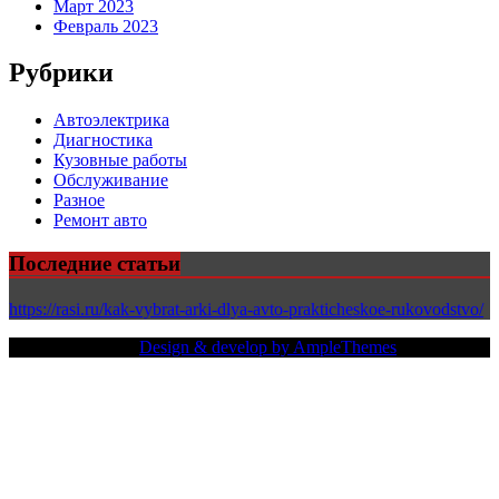
Март 2023
Февраль 2023
Рубрики
Автоэлектрика
Диагностика
Кузовные работы
Обслуживание
Разное
Ремонт авто
Последние статьи
https://rasi.ru/kak-vybrat-arki-dlya-avto-prakticheskoe-rukovodstvo/
Copy Right Text |
Design & develop by AmpleThemes