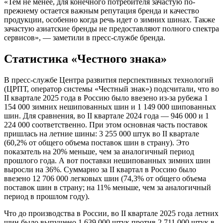
«Тем не менее, для конечного потребителя зачастую по-
прежнему остается важным репутация бренда и качество
продукции, особенно когда речь идет о зимних шинах. Также
зачастую азиатские бренды не предоставляют полного спектра
сервисов», — заметили в пресс-службе бренда.
Статистика «Честного знака»
В пресс-службе Центра развития перспективных технологий
(ЦРПТ, оператор системы «Честный знак») подсчитали, что во
II квартале 2025 года в Россию было ввезено из-за рубежа 1
154 000 зимних нешипованных шин и 1 149 000 шипованных
шин. Для сравнения, во II квартале 2024 года — 946 000 и 1
224 000 соответственно. При этом основная часть поставок
пришлась на летние шины: 3 255 000 штук во II квартале
(60,2% от общего объема поставок шин в страну). Это
показатель на 20% меньше, чем за аналогичный период
прошлого года. А вот поставки нешипованных зимних шин
выросли на 36%. Суммарно за II квартал в Россию было
ввезено 12 706 000 легковых шин (74,3% от общего объема
поставок шин в страну; на 11% меньше, чем за аналогичный
период в прошлом году).
Что до производства в России, во II квартале 2025 года летних
шин было выпущено 1 639 000 штук против 2 711 000 штук в