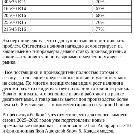
305/35 R21
–70%
165/70 R14
–67%
205/70 R16
–68%
255/70 R15
–76%
215/45 R16
–77%
Эксперт подчеркнул, что с доступностью шин нет никаких
проблем. Статистика наличия наглядно демонстрирует, на
какие именно типоразмеры делают ставку производители, а
какие — становятся непопулярными и медленно уходят с
рынка.
«Все поставщики и производители полностью готовы к
сезону — последние предсезонные поставки уже поступают
на склады. По многим позициям мы видим рост наличия в
десятки раз, что свидетельствует о полной готовности рынка.
Важно понимать, что основные игроки работают на рынке
десятилетиями, а товар заказывается под производство более
чем за 6–8 месяцев», — прокомментировал ситуацию Плисов.
В пресс-службе Ikon Tyres отметили, что для нового зимнего
сезона 2025–2026 годов уже подготовлены новые
премиальные покрышки — шипованные Ikon Autograph Ice 10
и фрикционная Ikon Autograph Snow 5. Каждая модель