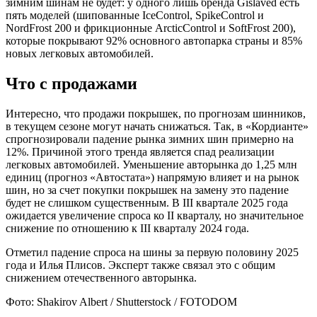
зимним шинам не будет: у одного лишь бренда Gislaved есть
пять моделей (шипованные IceControl, SpikeControl и
NordFrost 200 и фрикционные ArcticControl и SoftFrost 200),
которые покрывают 92% основного автопарка страны и 85%
новых легковых автомобилей.
Что с продажами
Интересно, что продажи покрышек, по прогнозам шинников,
в текущем сезоне могут начать снижаться. Так, в «Кордианте»
спрогнозировали падение рынка зимних шин примерно на
12%. Причиной этого тренда является спад реализации
легковых автомобилей. Уменьшение авторынка до 1,25 млн
единиц (прогноз «Автостата») напрямую влияет и на рынок
шин, но за счет покупки покрышек на замену это падение
будет не слишком существенным. В III квартале 2025 года
ожидается увеличение спроса ко II кварталу, но значительное
снижение по отношению к III кварталу 2024 года.
Отметил падение спроса на шины за первую половину 2025
года и Илья Плисов. Эксперт также связал это с общим
снижением отечественного авторынка.
Фото: Shakirov Albert / Shutterstock / FOTODOM