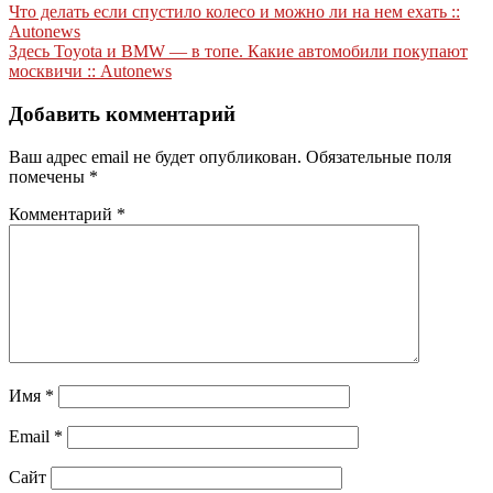
Навигация
Что делать если спустило колесо и можно ли на нем ехать ::
Autonews
по
Здесь Toyota и BMW — в топе. Какие автомобили покупают
записям
москвичи :: Autonews
Добавить комментарий
Ваш адрес email не будет опубликован.
Обязательные поля
помечены
*
Комментарий
*
Имя
*
Email
*
Сайт