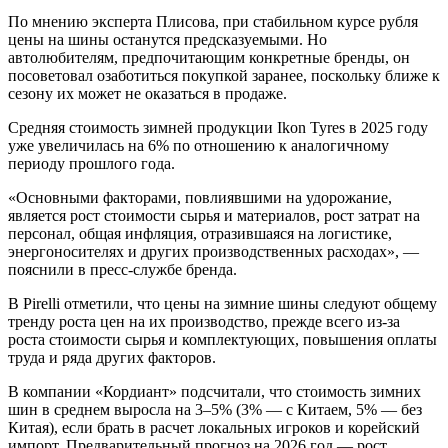
По мнению эксперта Плисова, при стабильном курсе рубля
цены на шины останутся предсказуемыми. Но
автолюбителям, предпочитающим конкретные бренды, он
посоветовал озаботиться покупкой заранее, поскольку ближе к
сезону их может не оказаться в продаже.
Средняя стоимость зимней продукции Ikon Tyres в 2025 году
уже увеличилась на 6% по отношению к аналогичному
периоду прошлого года.
«Основными факторами, повлиявшими на удорожание,
является рост стоимости сырья и материалов, рост затрат на
персонал, общая инфляция, отразившаяся на логистике,
энергоносителях и других производственных расходах», —
пояснили в пресс-службе бренда.
В Pirelli отметили, что цены на зимние шины следуют общему
тренду роста цен на их производство, прежде всего из-за
роста стоимости сырья и комплектующих, повышения оплаты
труда и ряда других факторов.
В компании «Кордиант» подсчитали, что стоимость зимних
шин в среднем выросла на 3–5% (3% — с Китаем, 5% — без
Китая), если брать в расчет локальных игроков и корейский
импорт. Предварительный прогноз на 2026 год — рост