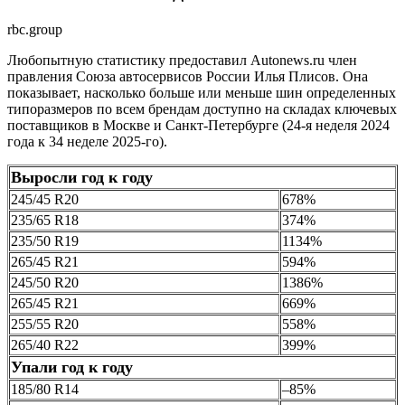
rbc.group
Любопытную статистику предоставил Autonews.ru член
правления Союза автосервисов России Илья Плисов. Она
показывает, насколько больше или меньше шин определенных
типоразмеров по всем брендам доступно на складах ключевых
поставщиков в Москве и Санкт-Петербурге (24-я неделя 2024
года к 34 неделе 2025-го).
Выросли год к году
245/45 R20
678%
235/65 R18
374%
235/50 R19
1134%
265/45 R21
594%
245/50 R20
1386%
265/45 R21
669%
255/55 R20
558%
265/40 R22
399%
Упали год к году
185/80 R14
–85%