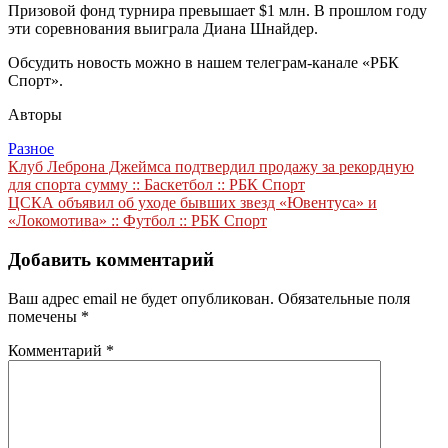
Призовой фонд турнира превышает $1 млн. В прошлом году
эти соревнования выиграла Диана Шнайдер.
Обсудить новость можно в нашем телеграм-канале «РБК
Спорт».
Авторы
Разное
Навигация
Клуб Леброна Джеймса подтвердил продажу за рекордную
для спорта сумму :: Баскетбол :: РБК Спорт
по
ЦСКА объявил об уходе бывших звезд «Ювентуса» и
записям
«Локомотива» :: Футбол :: РБК Спорт
Добавить комментарий
Ваш адрес email не будет опубликован.
Обязательные поля
помечены
*
Комментарий
*