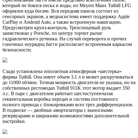
который не боялся песка и воды, но Meyers Manx Tuthill LFG
оформлен куда богаче. Вся передняя панель состоит из
сенсорных экранов, а медиасистема имеет поддержку Apple
CarPlay и Android Auto, а также встроенную навигацию.
Предусмотрен круиз-контроль. Трехспицевый руль
заимствован у Porsche, по центру торчит рычаг
гидравлического ручника. На случай переворота и прочих
гоночных неурядиц багги располагает встроенным каркасом
безопасности.
Сзади установлена оппозитная атмосферная «шестерка»
фирмы Tuthill. Она имеет объем 3,1 л и может раскручиваться
до 11000 об/мин. Точная мощность двигателя не указана, но на
собственных рестомодах Tuthill 911K этот мотор выдает 350
л.с. В паре с двигателем работает шестиступенчатая
секвентальная коробка передач и система постоянного
полного привода с блокировками всех трех дифференциалов.
В подвеске — двойные амортизаторы с выносными
резервуарами и широкими возможностями дополнительной
настройки.