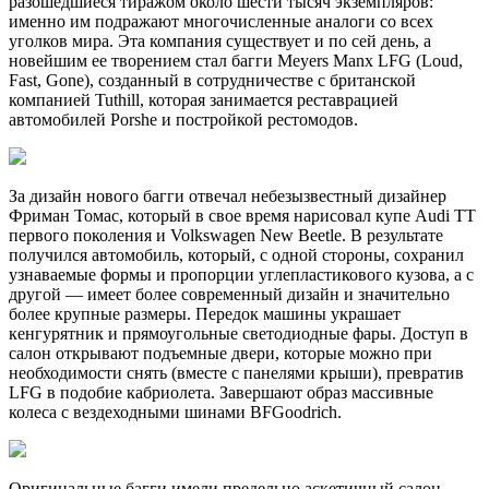
разошедшиеся тиражом около шести тысяч экземпляров:
именно им подражают многочисленные аналоги со всех
уголков мира. Эта компания существует и по сей день, а
новейшим ее творением стал багги Meyers Manx LFG (Loud,
Fast, Gone), созданный в сотрудничестве с британской
компанией Tuthill, которая занимается реставрацией
автомобилей Porshe и постройкой рестомодов.
За дизайн нового багги отвечал небезызвестный дизайнер
Фриман Томас, который в свое время нарисовал купе Audi TT
первого поколения и Volkswagen New Beetle. В результате
получился автомобиль, который, с одной стороны, сохранил
узнаваемые формы и пропорции углепластикового кузова, а с
другой — имеет более современный дизайн и значительно
более крупные размеры. Передок машины украшает
кенгурятник и прямоугольные светодиодные фары. Доступ в
салон открывают подъемные двери, которые можно при
необходимости снять (вместе с панелями крыши), превратив
LFG в подобие кабриолета. Завершают образ массивные
колеса с вездеходными шинами BFGoodrich.
Оригинальные багги имели предельно аскетичный салон,