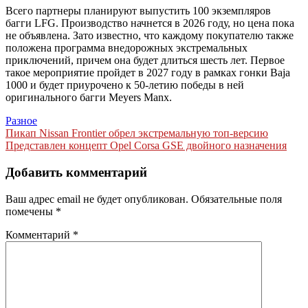
Всего партнеры планируют выпустить 100 экземпляров
багги LFG. Производство начнется в 2026 году, но цена пока
не объявлена. Зато известно, что каждому покупателю также
положена программа внедорожных экстремальных
приключений, причем она будет длиться шесть лет. Первое
такое мероприятие пройдет в 2027 году в рамках гонки Baja
1000 и будет приурочено к 50-летию победы в ней
оригинального багги Meyers Manx.
Разное
Навигация
Пикап Nissan Frontier обрел экстремальную топ-версию
Представлен концепт Opel Corsa GSE двойного назначения
по
записям
Добавить комментарий
Ваш адрес email не будет опубликован.
Обязательные поля
помечены
*
Комментарий
*