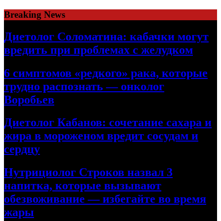
Skip
Breaking News
to
content
Диетолог Соломатина: кабачки могут
вредить при проблемах с желудком
6 симптомов «редкого» рака, которые
трудно распознать — онколог
Воробьев
Диетолог Кабанов: сочетание сахара и
жира в мороженом вредит сосудам и
сердцу
Нутрициолог Строков назвал 3
напитка, которые вызывают
обезвоживание — избегайте во время
жары