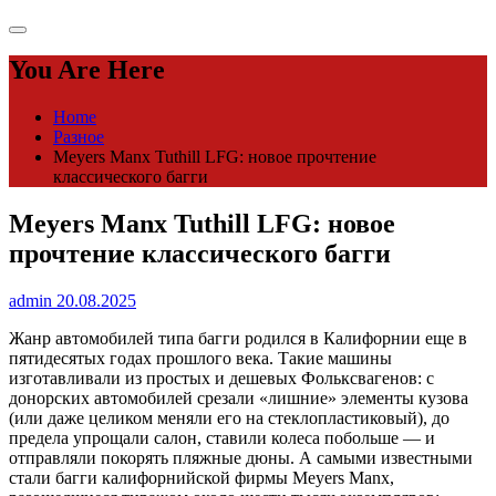
You Are Here
Home
Разное
Meyers Manx Tuthill LFG: новое прочтение
классического багги
Meyers Manx Tuthill LFG: новое
прочтение классического багги
admin
20.08.2025
Жанр автомобилей типа багги родился в Калифорнии еще в
пятидесятых годах прошлого века. Такие машины
изготавливали из простых и дешевых Фольксвагенов: с
донорских автомобилей срезали «лишние» элементы кузова
(или даже целиком меняли его на стеклопластиковый), до
предела упрощали салон, ставили колеса побольше — и
отправляли покорять пляжные дюны. А самыми известными
стали багги калифорнийской фирмы Meyers Manx,