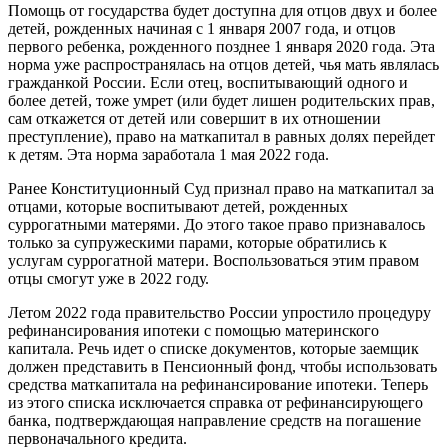
Помощь от государства будет доступна для отцов двух и более
детей, рожденных начиная с 1 января 2007 года, и отцов
первого ребенка, рожденного позднее 1 января 2020 года. Эта
норма уже распространялась на отцов детей, чья мать являлась
гражданкой России. Если отец, воспитывающий одного и
более детей, тоже умрет (или будет лишен родительских прав,
сам откажется от детей или совершит в их отношении
преступление), право на маткапитал в равных долях перейдет
к детям. Эта норма заработала 1 мая 2022 года.
Ранее Конституционный Суд признал право на маткапитал за
отцами, которые воспитывают детей, рожденных
суррогатными матерями. До этого такое право признавалось
только за супружескими парами, которые обратились к
услугам суррогатной матери. Воспользоваться этим правом
отцы смогут уже в 2022 году.
Летом 2022 года правительство России упростило процедуру
рефинансирования ипотеки с помощью материнского
капитала. Речь идет о списке документов, которые заемщик
должен представить в Пенсионный фонд, чтобы использовать
средства маткапитала на рефинансирование ипотеки. Теперь
из этого списка исключается справка от рефинансирующего
банка, подтверждающая направление средств на погашение
первоначального кредита.