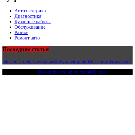
Автоэлектрика
Диагностика
Кузовные работы
Обслуживание
Разное
Ремонт авто
Последние статьи
https://rasi.ru/kak-vybrat-arki-dlya-avto-prakticheskoe-rukovodstvo/
Copy Right Text |
Design & develop by AmpleThemes