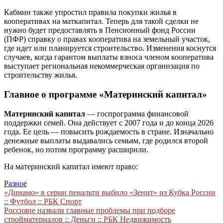
Кабмин также упростил правила покупки жилья в
кооперативах на маткапитал. Теперь для такой сделки не
нужно будет предоставлять в Пенсионный фонд России
(ПФР) справку о правах кооператива на земельный участок,
где идет или планируется строительство. Изменения коснутся
случаев, когда гарантом выплаты взноса членом кооператива
выступает региональная некоммерческая организация по
строительству жилья.
Главное о программе «Материнский капитал»
Материнский капитал
— госпрограмма финансовой
поддержки семей. Она действует с 2007 года и до конца 2026
года. Ее цель — повысить рождаемость в стране. Изначально
денежные выплаты выдавались семьям, где родился второй
ребенок, но потом программу расширили.
На материнский капитал имеют право:
Разное
Навигация
«Динамо» в серии пенальти выбило «Зенит» из Кубка России
:: Футбол :: РБК Спорт
по
Россияне назвали главные проблемы при подборе
записям
стройматериалов :: Деньги :: РБК Недвижимость