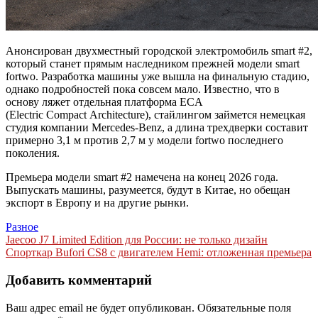
Анонсирован двухместный городской электромобиль smart #2,
который станет прямым наследником прежней модели smart
fortwo. Разработка машины уже вышла на финальную стадию,
однако подробностей пока совсем мало. Известно, что в
основу ляжет отдельная платформа ECA
(Electric Compact Architecture), стайлингом займется немецкая
студия компании Mercedes-Benz, а длина трехдверки составит
примерно 3,1 м против 2,7 м у модели fortwo последнего
поколения.
Премьера модели smart #2 намечена на конец 2026 года.
Выпускать машины, разумеется, будут в Китае, но обещан
экспорт в Европу и на другие рынки.
Разное
Навигация
Jaecoo J7 Limited Edition для России: не только дизайн
Спорткар Bufori CS8 с двигателем Hemi: отложенная премьера
по
записям
Добавить комментарий
Ваш адрес email не будет опубликован.
Обязательные поля