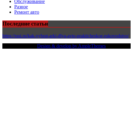
Обслуживание
Разное
Ремонт авто
Последние статьи
https://rasi.ru/kak-vybrat-arki-dlya-avto-prakticheskoe-rukovodstvo/
Copy Right Text |
Design & develop by AmpleThemes