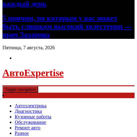
каждый день
5 причин, по которым у вас может
быть слишком высокий холестерин —
врач Захарова
Пятница, 7 августа, 2026
АвтоExpertise
Toggle navigation
Автоэлектрика
Диагностика
Кузовные работы
Обслуживание
Ремонт авто
Разное