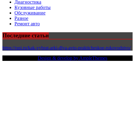
Диагностика
Кузовные работы
Обслуживание
Разное
Ремонт авто
Последние статьи
https://rasi.ru/kak-vybrat-arki-dlya-avto-prakticheskoe-rukovodstvo/
Copy Right Text |
Design & develop by AmpleThemes