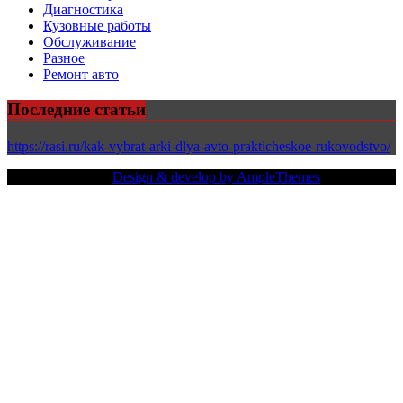
Диагностика
Кузовные работы
Обслуживание
Разное
Ремонт авто
Последние статьи
https://rasi.ru/kak-vybrat-arki-dlya-avto-prakticheskoe-rukovodstvo/
Copy Right Text |
Design & develop by AmpleThemes