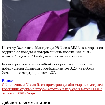
На счету 34-летнего Макгрегора 28 боев в ММА, в которых он
одержал 22 победы и потерпел шесть поражений. У 36-
летнего Чендлера 23 победы и восемь поражений.
Букмекерская компания «Фонбет» принимает ставки на
победу Леона Эдвардса с коэффициентом 3,20, на победу
Усмана — с коэффициентом 1,37.
Разное
Навигация
Обновленный Nissan Roox примерил дизайн старших моделей
Россиянин оформил второй хет-трик в карьере в матче НХЛ ::
по
Хоккей :: РБК Спорт
записям
Добавить комментарий