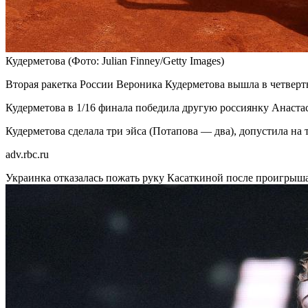
Кудерметова
(Фото: Julian Finney/Getty Images)
Вторая ракетка России Вероника Кудерметова вышла в четверты
Кудерметова в 1/16 финала победила другую россиянку Анастасию
Кудерметова сделала три эйса (Потапова — два), допустила на
adv.rbc.ru
Украинка отказалась пожать руку Касаткиной после проигрыш