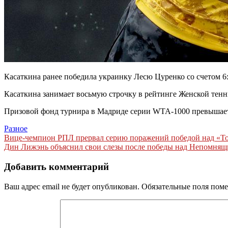
Касаткина ранее победила украинку Лесю Цуренко со счетом 6:4
Касаткина занимает восьмую строчку в рейтинге Женской тен
Призовой фонд турнира в Мадриде серии WTA-1000 превышает
Разное
Навигация
Вице-чемпион РПЛ прервал серию поражений победой над «Тор
Дин Лижэнь объяснил свои слезы после победы над Непомнящи
по
записям
Добавить комментарий
Ваш адрес email не будет опубликован.
Обязательные поля пом