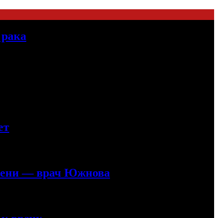
 рака
ет
ечени — врач Южнова