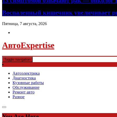
13 симптомов означают рак — онколог В
Воспаленный кишечник увеличивает ри
Пятница, 7 августа, 2026
АвтоExpertise
Toggle navigation
Автоэлектрика
Диагностика
Кузовные работы
Обслуживание
Ремонт авто
Разное
You Are Here