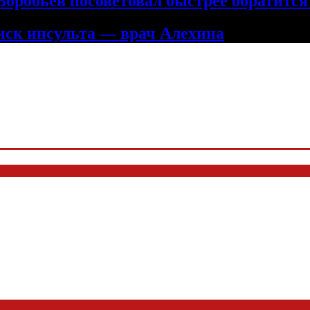
оробьев посоветовал быстрее обратится
ск инсульта — врач Алехина