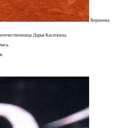
Вероника
оотечественница Дарья Касаткина.
часа.
в.