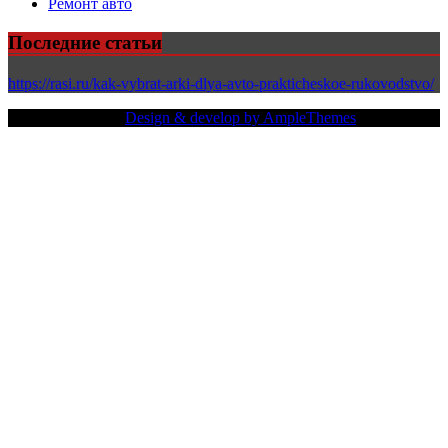
Ремонт авто
Последние статьи
https://rasi.ru/kak-vybrat-arki-dlya-avto-prakticheskoe-rukovodstvo/
Copy Right Text |
Design & develop by AmpleThemes