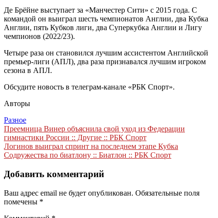
Де Брёйне выступает за «Манчестер Сити» с 2015 года. С
командой он выиграл шесть чемпионатов Англии, два Кубка
Англии, пять Кубков лиги, два Суперкубка Англии и Лигу
чемпионов (2022/23).
Четыре раза он становился лучшим ассистентом Английской
премьер-лиги (АПЛ), два раза признавался лучшим игроком
сезона в АПЛ.
Обсудите новость в телеграм-канале «РБК Спорт».
Авторы
Разное
Навигация
Преемница Винер объяснила свой уход из Федерации
гимнастики России :: Другие :: РБК Спорт
по
Логинов выиграл спринт на последнем этапе Кубка
записям
Содружества по биатлону :: Биатлон :: РБК Спорт
Добавить комментарий
Ваш адрес email не будет опубликован.
Обязательные поля
помечены
*