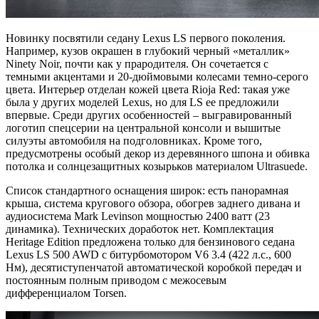
Новинку посвятили седану Lexus LS первого поколения.
Например, кузов окрашен в глубокий черный «металлик»
Ninety Noir, почти как у прародителя. Он сочетается с
темными акцентами и 20-дюймовыми колесами темно-серого
цвета. Интерьер отделан кожей цвета Rioja Red: такая уже
была у других моделей Lexus, но для LS ее предложили
впервые. Среди других особенностей – выгравированный
логотип спецсерии на центральной консоли и вышитые
силуэты автомобиля на подголовниках. Кроме того,
предусмотрены особый декор из деревянного шпона и обивка
потолка и солнцезащитных козырьков материалом Ultrasuede.
Список стандартного оснащения широк: есть панорамная
крыша, система кругового обзора, обогрев заднего дивана и
аудиосистема Mark Levinson мощностью 2400 ватт (23
динамика). Технических доработок нет. Комплектация
Heritage Edition предложена только для бензинового седана
Lexus LS 500 AWD с битурбомотором V6 3.4 (422 л.с., 600
Нм), десятиступенчатой автоматической коробкой передач и
постоянным полным приводом с межосевым
дифференциалом Torsen.