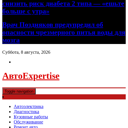
снизить риск диабета 2 типа — «ешьте
больше с утра»
Врач Поздняков предупредил об
опасности чрезмерного питья воды для
мозга
Суббота, 8 августа, 2026
АвтоExpertise
Toggle navigation
Автоэлектрика
Диагностика
Кузовные работы
Обслуживание
Ремонт авто