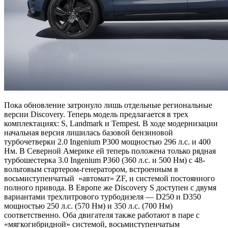
Пока обновление затронуло лишь отдельные региональные
версии Discovery. Теперь модель предлагается в трех
комплектациях: S, Landmark и Tempest. В ходе модернизации
начальная версия лишилась базовой бензиновой
турбочетверки 2.0 Ingenium P300 мощностью 296 л.с. и 400
Нм. В Северной Америке ей теперь положена только рядная
турбошестерка 3.0 Ingenium P360 (360 л.с. и 500 Нм) с 48-
вольтовым стартером-генератором, встроенным в
восьмиступенчатый «автомат» ZF, и системой постоянного
полного привода. В Европе же Discovery S доступен с двумя
вариантами трехлитрового турбодизеля — D250 и D350
мощностью 250 л.с. (570 Нм) и 350 л.с. (700 Нм)
соответственно. Оба двигателя также работают в паре с
«мягкогибридной» системой, восьмиступенчатым