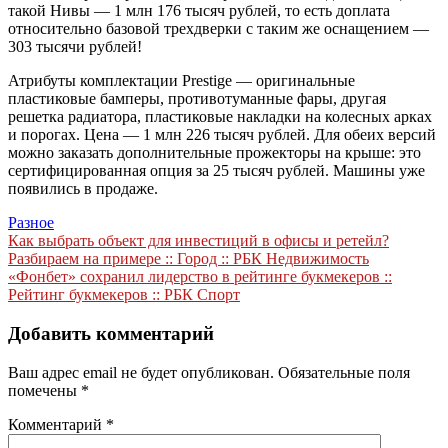
такой Нивы — 1 млн 176 тысяч рублей, то есть доплата
относительно базовой трехдверки с таким же оснащением —
303 тысячи рублей!
Атрибуты комплектации Prestige — оригинальные
пластиковые бамперы, противотуманные фары, другая
решетка радиатора, пластиковые накладки на колесных арках
и порогах. Цена — 1 млн 226 тысяч рублей. Для обеих версий
можно заказать дополнительные прожекторы на крыше: это
сертифицированная опция за 25 тысяч рублей. Машины уже
появились в продаже.
Разное
Навигация
Как выбрать объект для инвестиций в офисы и ретейл?
Разбираем на примере :: Город :: РБК Недвижимость
по
«Фонбет» сохранил лидерство в рейтинге букмекеров ::
записям
Рейтинг букмекеров :: РБК Спорт
Добавить комментарий
Ваш адрес email не будет опубликован.
Обязательные поля
помечены
*
Комментарий
*