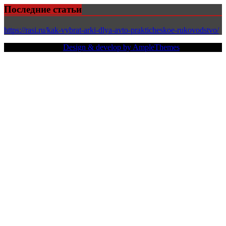
Последние статьи
https://rasi.ru/kak-vybrat-arki-dlya-avto-prakticheskoe-rukovodstvo/
Copy Right Text |
Design & develop by AmpleThemes