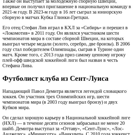
Также он выступает за молодежную сборную Швеции,
впервые он получил приглашение в национальную команду в
2021-м году. В 2023-м году в 16 лет сыграл за юниорскую
сборную в матчах Кубка Глинки-Гретцки.
Его отец Стефан Лив играл в КХЛ за «Сибирь» и перешел в
«Локомотив» в 2011 году. Он являлся участником шести
чемпионатов мира в составе сборной Швеции, на которых
выиграл четыре медали (золото, серебро, две бронзы). В 2006
году стал победителем Олимпиады, сыграв в Турине один
матч. Кроме того, с 2013 года приз самому ценному игроку
плей-офф шведской хоккейной лиги был назван в честь
Стефана Лива.
Футболист клуба из Сент-Луиса
Нападающий Павол Демитра является легендой словацкого
хоккея. Он участник трех Олимпийских игр, шести
чемпионатов мира (в 2003 году выиграл бронзу) и двух
Кубков мира.
Он сделал хорошую карьеру в Национальной хоккейной лиге
(НХЛ) — в течение десяти сезонов забрасывал не менее 20
шайб. Демитра выступал за «Оттаву», «Сент-Луис», «Лос-
Анджелес», «Миннесоту», «Ванкувер». С 2010 года хоккеист