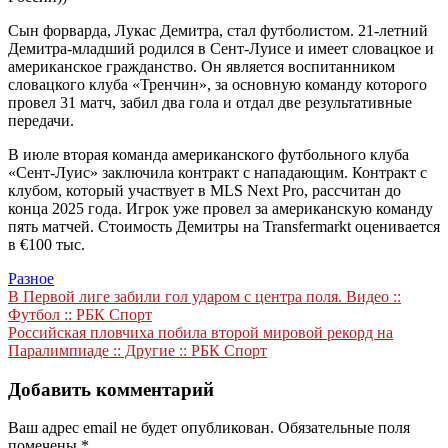
Сын форварда, Лукас Демитра, стал футболистом. 21-летний
Демитра-младший родился в Сент-Луисе и имеет словацкое и
американское гражданство. Он является воспитанником
словацкого клуба «Тренчин», за основную команду которого
провел 31 матч, забил два гола и отдал две результативные
передачи.
В июле вторая команда американского футбольного клуба
«Сент-Луис» заключила контракт с нападающим. Контракт с
клубом, который участвует в MLS Next Pro, рассчитан до
конца 2025 года. Игрок уже провел за американскую команду
пять матчей. Стоимость Демитры на Transfermarkt оценивается
в €100 тыс.
Разное
Навигация
В Первой лиге забили гол ударом с центра поля. Видео ::
Футбол :: РБК Спорт
по
Российская пловчиха побила второй мировой рекорд на
записям
Паралимпиаде :: Другие :: РБК Спорт
Добавить комментарий
Ваш адрес email не будет опубликован.
Обязательные поля
помечены
*