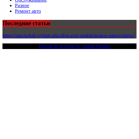
Разное
Ремонт авто
Последние статьи
https://rasi.ru/kak-vybrat-arki-dlya-avto-prakticheskoe-rukovodstvo/
Copy Right Text |
Design & develop by AmpleThemes