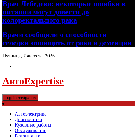
Врач Лебедева: некоторые ошибки в
питании могут довести до
колоректального рака
Врачи сообщили о способности
селедки защищать от рака и деменции
Пятница, 7 августа, 2026
АвтоExpertise
Toggle navigation
Автоэлектрика
Диагностика
Кузовные работы
Обслуживание
Ремонт авто