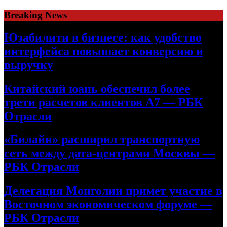
Skip
Breaking News
to
content
Юзабилити в бизнесе: как удобство
интерфейса повышает конверсию и
выручку
Китайский юань обеспечил более
трети расчетов клиентов А7 — РБК
Отрасли
«Билайн» расширил транспортную
сеть между дата-центрами Москвы —
РБК Отрасли
Делегация Монголии примет участие в
Восточном экономическом форуме —
РБК Отрасли