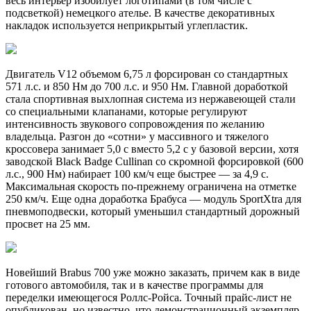
весь интерьер изобилует логотипами (в том числе с
подсветкой) немецкого ателье. В качестве декоративных
накладок используется неприкрытый углепластик.
Двигатель V12 объемом 6,75 л форсирован со стандартных
571 л.с. и 850 Нм до 700 л.с. и 950 Нм. Главной доработкой
стала спортивная выхлопная система из нержавеющей стали
со специальными клапанами, которые регулируют
интенсивность звукового сопровождения по желанию
владельца. Разгон до «сотни» у массивного и тяжелого
кроссовера занимает 5,0 с вместо 5,2 с у базовой версии, хотя
заводской Black Badge Cullinan со скромной форсировкой (600
л.с., 900 Нм) набирает 100 км/ч еще быстрее — за 4,9 с.
Максимальная скорость по-прежнему ограничена на отметке
250 км/ч. Еще одна доработка Брабуса — модуль SportXtra для
пневмоподвески, который уменьшил стандартный дорожный
просвет на 25 мм.
Новейший Brabus 700 уже можно заказать, причем как в виде
готового автомобиля, так и в качестве программы для
переделки имеющегося Роллс-Ройса. Точный прайс-лист не
опубликован, но известно, что демонстрационный экземпляр