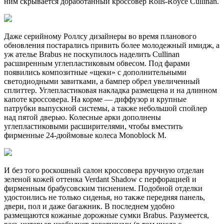
ним скрывается доработанный кроссовер Rolls-Royce Cullinan.
Даже серийному Роллсу дизайнеры во время планового
обновления постарались привить более молодежный имидж, а
уж ателье Brabus не поскупилось наделить Cullinan
расширенным углепластиковым обвесом. Под фарами
появились композитные «щеки» с дополнительными
светодиодными завитками, а бампер обрел увеличенный
сплиттер. Углепластиковая накладка размещена и на длинном
капоте кроссовера. На корме — диффузор и крупные
патрубки выпускной системы, а также небольшой спойлер
над пятой дверью. Колесные арки дополнены
углепластиковыми расширителями, чтобы вместить
фирменные 24-дюймовые колеса Monoblock M.
И без того роскошный салон кроссовера вручную отделан
зеленой кожей оттенка Verdant Shadow с перфорацией и
фирменным брабусовским тиснением. Подобной отделки
удостоились не только сиденья, но также передняя панель,
двери, пол и даже багажник. В последнем удобно
размещаются кожаные дорожные сумки Brabus. Разумеется,