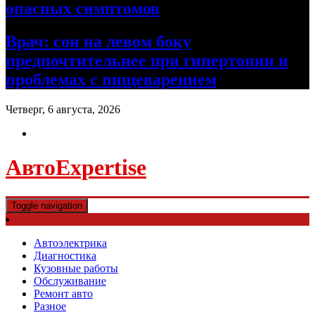
опасных симптомов
Врач: сон на левом боку
предпочтительнее при гипертонии и
проблемах с пищеварением
Четверг, 6 августа, 2026
АвтоExpertise
Toggle navigation
Автоэлектрика
Диагностика
Кузовные работы
Обслуживание
Ремонт авто
Разное