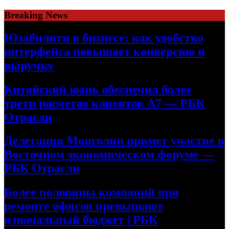
Skip
Breaking News
to
content
Юзабилити в бизнесе: как удобство
интерфейса повышает конверсию и
выручку
Китайский юань обеспечил более
трети расчетов клиентов А7 — РБК
Отрасли
Делегация Монголии примет участие в
Восточном экономическом форуме —
РБК Отрасли
Более половины компаний при
ремонте офисов превышают
изначальный бюджет | РБК