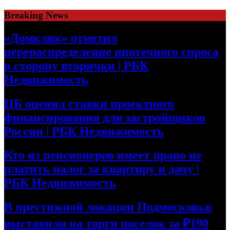
Skip
Breaking News
to
content
«Домклик» отметил
перераспределение ипотечного спроса
в сторону вторички | РБК
Недвижимость
ЦБ оценил ставки проектного
финансирования для застройщиков
России | РБК Недвижимость
Кто из пенсионеров имеет право не
платить налог за квартиру и дачу |
РБК Недвижимость
В престижной локации Подмосковья
выставили на торги поселок за ₽190