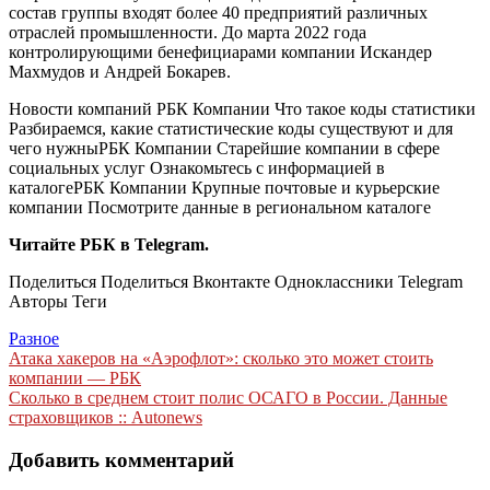
состав группы входят более 40 предприятий различных
отраслей промышленности. До марта 2022 года
контролирующими бенефициарами компании Искандер
Махмудов и Андрей Бокарев.
Новости компаний РБК Компании Что такое коды статистики
Разбираемся, какие статистические коды существуют и для
чего нужны
РБК Компании Старейшие компании в сфере
социальных услуг Ознакомьтесь с информацией в
каталоге
РБК Компании Крупные почтовые и курьерские
компании Посмотрите данные в региональном каталоге
Читайте РБК в Telegram.
Поделиться
Поделиться Вконтакте Одноклассники Telegram
Авторы Теги
Разное
Навигация
Атака хакеров на «Аэрофлот»: сколько это может стоить
компании — РБК
по
Сколько в среднем стоит полис ОСАГО в России. Данные
записям
страховщиков :: Autonews
Добавить комментарий