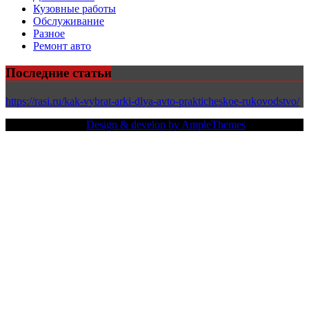
Кузовные работы
Обслуживание
Разное
Ремонт авто
Последние статьи
https://rasi.ru/kak-vybrat-arki-dlya-avto-prakticheskoe-rukovodstvo/
Copy Right Text |
Design & develop by AmpleThemes