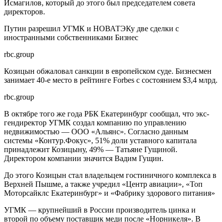
Исмагилов, который до этого был председателем совета
директоров.
Путин разрешил УГМК и НОВАТЭКу две сделки с
иностранными собственниками
Бизнес
rbc.group
Козицын обжаловал санкции в европейском суде. Бизнесмен
занимает 40-е место в рейтинге Forbes с состоянием $3,4 млрд.
rbc.group
В октябре того же года РБК Екатеринбург сообщал, что экс-
гендиректор УГМК создал компанию по управлению
недвижимостью — ООО «Альянс». Согласно данным
системы «Контур.Фокус», 51% доли уставного капитала
принадлежит Козицыну, 49% — Татьяне Гущиной.
Директором компании значится Вадим Гущин.
До этого Козицын стал владельцем гостиничного комплекса в
Верхней Пышме, а также учредил «Центр авиации», «Топ
Моторсайклс Екатеринбург» и «Фабрику здорового питания»
УГМК — крупнейший в России производитель цинка и
второй по объему поставщик меди после «Норникеля». В