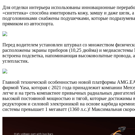
Для отделки интерьера использованы инновационные перерабо
«синтетика» способна имитировать кожу, замшу и даже шелк, 
подголовниками снабжены подушечками, которые подразумева
прямиком из автоспорта.
Перед водителем установлен штурвал со множеством физически
расположены экраны приборов (10,25 дюйма) и медиасистемы
встроена подсветка, напоминающая высоковольтные провода, 
углепластик.
Главной технической особенностью новой платформы AMG.EA с
фирмой Yasa, которая с 2021 года принадлежит компании Merced
легче и на треть компактнее привычных радиальных двигателей
высокой постоянной мощностью и тягой, которые достижимы в
редуктором и силовой электроникой на основе карбида кремния
системы превышает 1 мегаватт (1360 л.с.)! Максимальная скоро