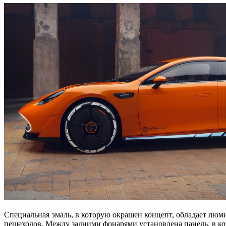
Специальная эмаль, в которую окрашен концепт, обладает лю
пешеходов. Между задними фонарями установлена панель, в к