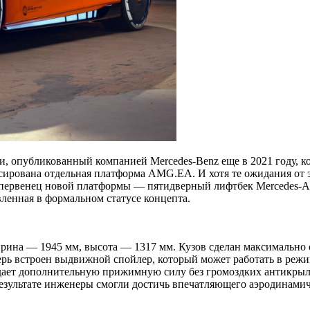
, опубликованный компанией Mercedes-Benz еще в 2021 году, к
ирована отдельная платформа AMG.EA. И хотя те ожидания от 
 первенец новой платформы — пятидверный лифтбек Mercedes-
авленная в формальном статусе концепта.
рина — 1945 мм, высота — 1317 мм. Кузов сделан максимально
дверь встроен выдвижной спойлер, который может работать в ре
здает дополнительную прижимную силу без громоздких антикры
езультате инженеры смогли достичь впечатляющего аэродинами