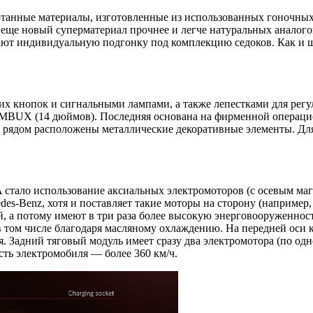
танные материалы, изготовленные из использованных гоночных 
а еще новый суперматериал прочнее и легче натуральных аналог
ют индивидуальную подгонку под комплекцию седоков. Как и ш
х кнопок и сигнальными лампами, а также лепестками для регу
 MBUX (14 дюймов). Последняя основана на фирменной операц
а рядом расположены металлические декоративные элементы. Дл
тало использование аксиальных электромоторов (с осевым маг
es‑Benz, хотя и поставляет такие моторы на сторону (например, 
, а потому имеют в три раза более высокую энерговооруженност
 том числе благодаря масляному охлаждению. На передней оси 
. Задний тяговый модуль имеет сразу два электромотора (по од
сть электромобиля — более 360 км/ч.