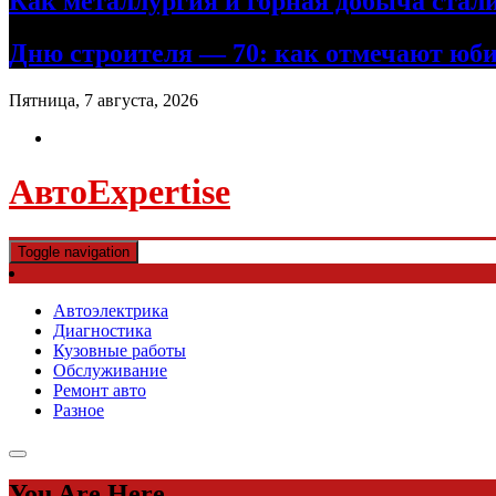
Как металлургия и горная добыча ста
Дню строителя — 70: как отмечают юби
Пятница, 7 августа, 2026
АвтоExpertise
Toggle navigation
Автоэлектрика
Диагностика
Кузовные работы
Обслуживание
Ремонт авто
Разное
You Are Here