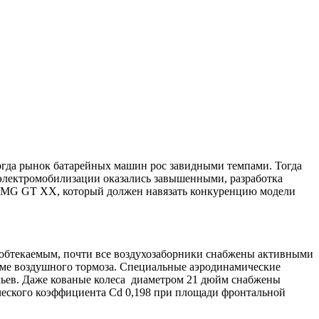
огда рынок батарейных машин рос завидными темпами. Тогда
электромобилизации оказались завышенными, разработка
AMG GT XX, который должен навязать конкуренцию модели
 обтекаемым, почти все воздухозаборники снабжены активными
жиме воздушного тормоза. Специальные аэродинамические
льев. Даже кованые колеса диаметром 21 дюйм снабжены
ческого коэффициента Cd 0,198 при площади фронтальной