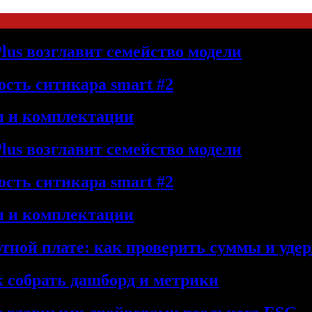
lus возглавит семейство модели
сть ситикара smart #2
ы и комплектации
lus возглавит семейство модели
сть ситикара smart #2
ы и комплектации
отной плате: как проверить суммы и уде
к собрать дашборд и метрики