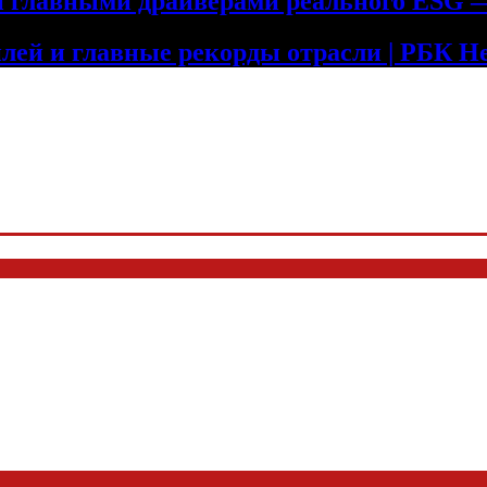
ли главными драйверами реального ESG
лей и главные рекорды отрасли | РБК 