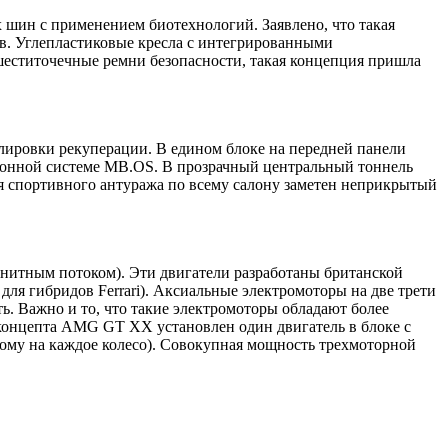
шин с применением биотехнологий. Заявлено, что такая
ов. Углепластиковые кресла с интегрированными
еститочечные ремни безопасности, такая концепция пришла
лировки рекуперации. В едином блоке на передней панели
ионной системе MB.OS. В прозрачный центральный тоннель
я спортивного антуража по всему салону заметен неприкрытый
нитным потоком). Эти двигатели разработаны британской
для гибридов Ferrari). Аксиальные электромоторы на две трети
ь. Важно и то, что такие электромоторы обладают более
концепта AMG GT XX установлен один двигатель в блоке с
ному на каждое колесо). Совокупная мощность трехмоторной