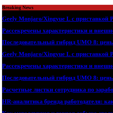
Skip
Breaking News
to
content
Geely Monjaro/Xingyue L с приставкой P
Рассекречены характеристики и внешно
Последовательный гибрид UMO 8: цен
Geely Monjaro/Xingyue L с приставкой P
Рассекречены характеристики и внешно
Последовательный гибрид UMO 8: цен
Расчетные листки сотрудника по зараб
HR-аналитика бренда работодателя: ка