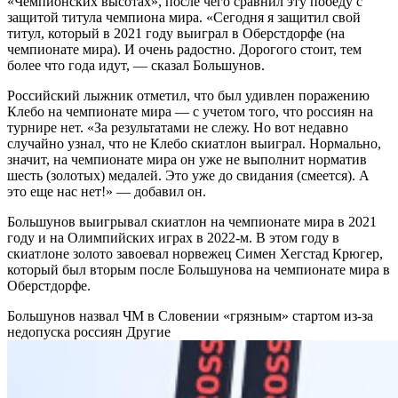
«Чемпионских высотах», после чего сравнил эту победу с
защитой титула чемпиона мира. «Сегодня я защитил свой
титул, который в 2021 году выиграл в Оберстдорфе (на
чемпионате мира). И очень радостно. Дорогого стоит, тем
более что года идут, — сказал Большунов.
Российский лыжник отметил, что был удивлен поражению
Клебо на чемпионате мира — с учетом того, что россиян на
турнире нет. «За результатами не слежу. Но вот недавно
случайно узнал, что не Клебо скиатлон выиграл. Нормально,
значит, на чемпионате мира он уже не выполнит норматив
шесть (золотых) медалей. Это уже до свидания (смеется). А
это еще нас нет!» — добавил он.
Большунов выигрывал скиатлон на чемпионате мира в 2021
году и на Олимпийских играх в 2022-м. В этом году в
скиатлоне золото завоевал норвежец Симен Хегстад Крюгер,
который был вторым после Большунова на чемпионате мира в
Оберстдорфе.
Большунов назвал ЧМ в Словении «грязным» стартом из-за
недопуска россиян
Другие