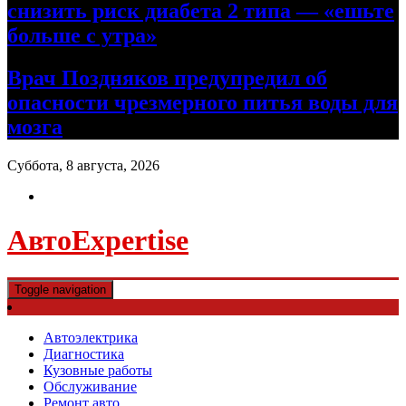
снизить риск диабета 2 типа — «ешьте
больше с утра»
Врач Поздняков предупредил об
опасности чрезмерного питья воды для
мозга
Суббота, 8 августа, 2026
АвтоExpertise
Toggle navigation
Автоэлектрика
Диагностика
Кузовные работы
Обслуживание
Ремонт авто