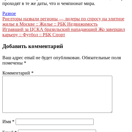
проходят в те же даты, что и чемпионат мира.
Разное
Навигация
Риелторы назвали регионы — лидеры по спросу на элитное
жилье в Москве :: Жилье :: РБК Недвижимость
по
Игравший за ЦСКА бразильский нападающий Жо завершил
записям
карьеру :: Футбол :: РБК Спорт
Добавить комментарий
Ваш адрес email не будет опубликован.
Обязательные поля
помечены
*
Комментарий
*
Имя
*