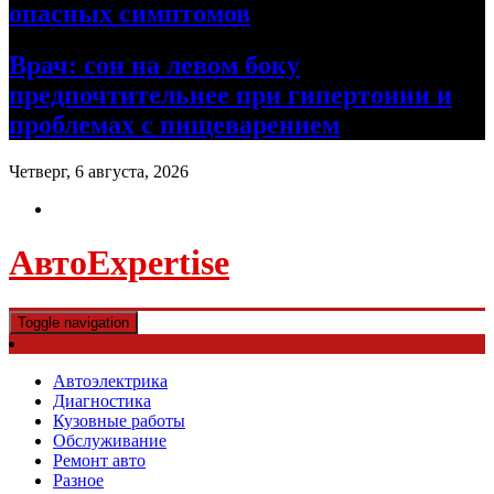
опасных симптомов
Врач: сон на левом боку
предпочтительнее при гипертонии и
проблемах с пищеварением
Четверг, 6 августа, 2026
АвтоExpertise
Toggle navigation
Автоэлектрика
Диагностика
Кузовные работы
Обслуживание
Ремонт авто
Разное