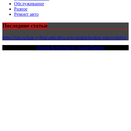
Обслуживание
Разное
Ремонт авто
Последние статьи
https://rasi.ru/kak-vybrat-arki-dlya-avto-prakticheskoe-rukovodstvo/
Copy Right Text |
Design & develop by AmpleThemes