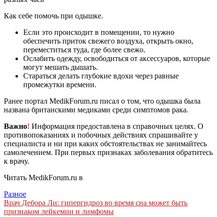
Как себе помочь при одышке.
Если это происходит в помещении, то нужно
обеспечить приток свежего воздуха, открыть окно,
переместиться туда, где более свежо.
Ослабить одежду, освободиться от аксессуаров, которые
могут мешать дышать.
Стараться делать глубокие вдохи через равные
промежутки времени.
Ранее портал MedikForum.ru писал о том, что одышка была
названа британскими медиками среди симптомов рака.
Важно
!
Информация предоставлена в справочных целях. О
противопоказаниях и побочных действиях спрашивайте у
специалиста и ни при каких обстоятельствах не занимайтесь
самолечением. При первых признаках заболевания обратитесь
к врачу.
Читать MedikForum.ru в
Разное
Навигация
Врач Дебора Ли: гипергидроз во время сна может быть
признаком лейкемии и лимфомы