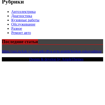
Рубрики
Автоэлектрика
Диагностика
Кузовные работы
Обслуживание
Разное
Ремонт авто
Последние статьи
https://rasi.ru/kak-vybrat-arki-dlya-avto-prakticheskoe-rukovodstvo/
Copy Right Text |
Design & develop by AmpleThemes