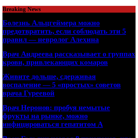
Skip
Breaking News
to
content
Болезнь Альцгеймера можно
предотвратить, если соблюдать эти 5
правил — невролог Алехина
Врач Андреева рассказывает о группах
крови, привлекающих комаров
Живите дольше, сдерживая
воспаление — 5 «простых» советов
врача Гуреевой
Врач Неронов: пробуя немытые
фрукты на рынке, можно
инфицироваться гепатитом А