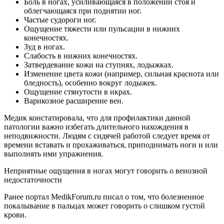
Боль в ногах, усиливающаяся в положении стоя и
облегчающаяся при поднятии ног.
Частые судороги ног.
Ощущение тяжести или пульсации в нижних
конечностях.
Зуд в ногах.
Слабость в нижних конечностях.
Затвердевание кожи на ступнях, лодыжках.
Изменение цвета кожи (например, сильная краснота или
бледность), особенно вокруг лодыжек.
Ощущение стянутости в икрах.
Варикозное расширение вен.
Медик констатировала, что для профилактики данной
патологии важно избегать длительного нахождения в
неподвижности. Людям с сидячей работой следует время от
времени вставать и прохаживаться, приподнимать ноги и или
выполнять ими упражнения.
Неприятные ощущения в ногах могут говорить о венозной
недостаточности
Ранее портал MedikForum.ru писал о том, что болезненное
покалывание в пальцах может говорить о слишком густой
крови.