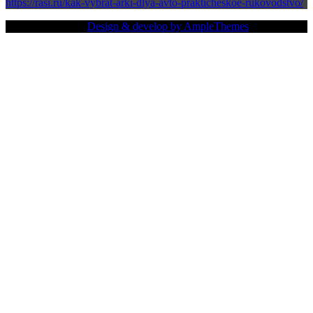
https://rasi.ru/kak-vybrat-arki-dlya-avto-prakticheskoe-rukovodstvo/
Copy Right Text |
Design & develop by AmpleThemes