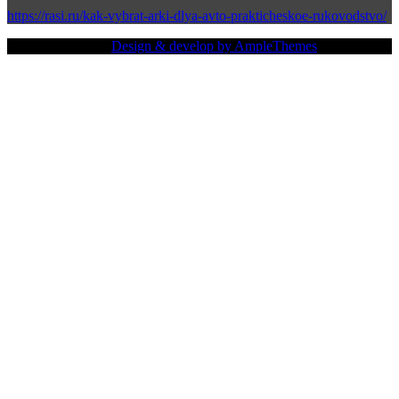
https://rasi.ru/kak-vybrat-arki-dlya-avto-prakticheskoe-rukovodstvo/
Copy Right Text |
Design & develop by AmpleThemes