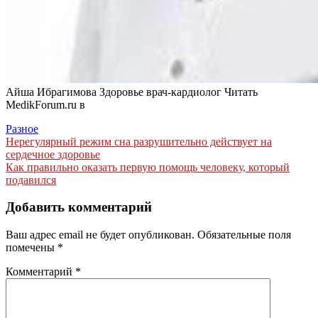
Айша Ибрагимова Здоровье врач-кардиолог
Читать
MedikForum.ru в
Разное
Навигация
Нерегулярный режим сна разрушительно действует на
сердечное здоровье
по
Как правильно оказать первую помощь человеку, который
записям
подавился
Добавить комментарий
Ваш адрес email не будет опубликован.
Обязательные поля
помечены
*
Комментарий
*