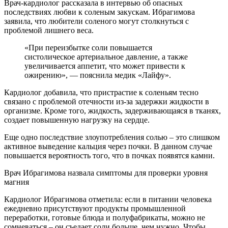
Врач-кардиолог рассказала в интервью об опасных
последствиях любви к соленым закускам. Ибрагимова
заявила, что любители соленого могут столкнуться с
проблемой лишнего веса.
«При переизбытке соли повышается
систолическое артериальное давление, а также
увеличивается аппетит, что может привести к
ожирению», — пояснила медик «Лайфу».
Кардиолог добавила, что пристрастие к соленьям тесно
связано с проблемой отечности из-за задержки жидкости в
организме. Кроме того, жидкость, задерживающаяся в тканях,
создает повышенную нагрузку на сердце.
Еще одно последствие злоупотребления солью – это слишком
активное выведение кальция через почки. В данном случае
повышается вероятность того, что в почках появятся камни.
Врач Ибрагимова назвала симптомы для проверки уровня
магния
Кардиолог Ибрагимова отметила: если в питании человека
ежедневно присутствуют продукты промышленной
переработки, готовые блюда и полуфабрикаты, можно не
сомневаться – он съедает соли больше, чем нужно. Чтобы