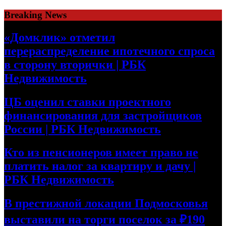
Skip
Breaking News
to
content
«Домклик» отметил
перераспределение ипотечного спроса
в сторону вторички | РБК
Недвижимость
ЦБ оценил ставки проектного
финансирования для застройщиков
России | РБК Недвижимость
Кто из пенсионеров имеет право не
платить налог за квартиру и дачу |
РБК Недвижимость
В престижной локации Подмосковья
выставили на торги поселок за ₽190