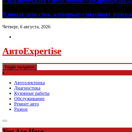
7 физических симптомов «андропаузы», 
3 позы для сна, которые сохранят прох
Четверг, 6 августа, 2026
АвтоExpertise
Toggle navigation
Автоэлектрика
Диагностика
Кузовные работы
Обслуживание
Ремонт авто
Разное
You Are Here