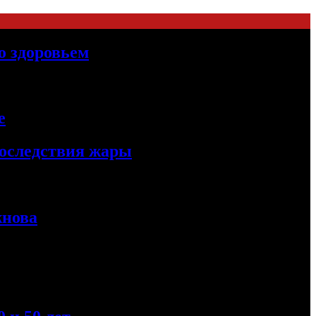
о здоровьем
е
последствия жары
жнова