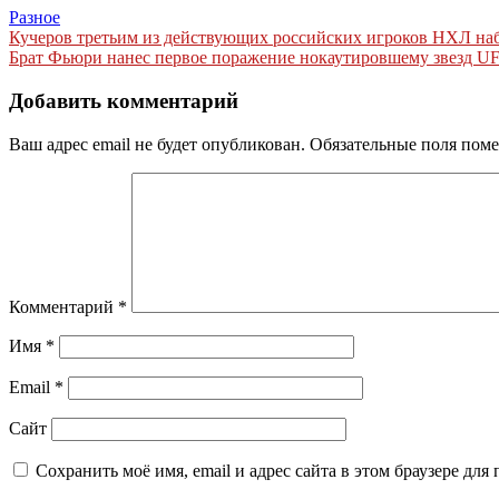
Разное
Навигация
Кучеров третьим из действующих российских игроков НХЛ набр
Брат Фьюри нанес первое поражение нокаутировшему звезд UFC
по
записям
Добавить комментарий
Ваш адрес email не будет опубликован.
Обязательные поля пом
Комментарий
*
Имя
*
Email
*
Сайт
Сохранить моё имя, email и адрес сайта в этом браузере д