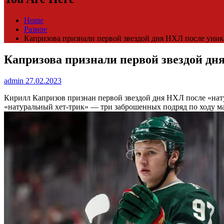
Home
Разное
Капризова признали первой звездой дня НХЛ после уника
Капризова признали первой звездой дн
admin
27.02.2023
Кирилл Капризов признан первой звездой дня НХЛ после «нат
«натуральный хет-трик» — три заброшенных подряд по ходу м