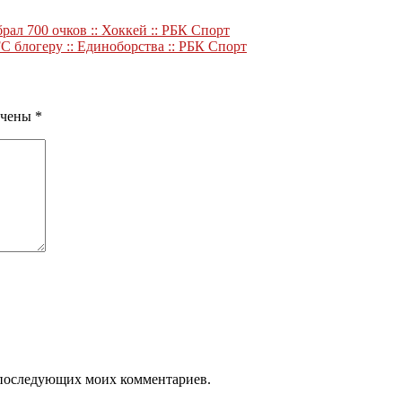
ал 700 очков :: Хоккей :: РБК Спорт
 блогеру :: Единоборства :: РБК Спорт
ечены
*
ля последующих моих комментариев.