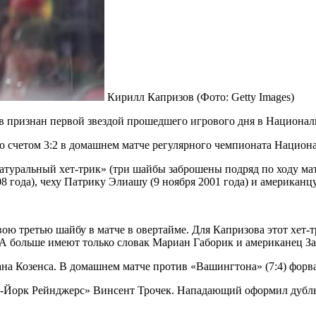
Кирилл Капризов
(Фото: Getty Images)
ризнан первой звездой прошедшего игрового дня в Национальн
о счетом 3:2 в домашнем матче регулярного чемпионата Национ
туральный хет-трик» (три шайбы заброшены подряд по ходу матч
08 года), чеху Патрику Элиашу (9 ноября 2001 года) и американцу
ю третью шайбу в матче в овертайме. Для Капризова этот хет-т
. А больше имеют только словак Мариан Габорик и американец За
на Козенса. В домашнем матче против «Вашингтона» (7:4) форва
-Йорк Рейнджерс» Винсент Трочек. Нападающий оформил дубль 