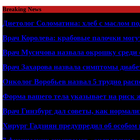
Skip
Breaking News
to
content
Диетолог Соломатина: хлеб с маслом по
Врач Королева: крабовые палочки могу
Врач Мусичова назвала окрошку среди 
Врач Захарова назвала симптомы диабе
Онколог Воробьев назвал 5 трудно рас
Форма вашего тела указывает на риск 
Врач Гинзбург дал советы, как нормали
Хирург Гадзиян предупредил об особом 