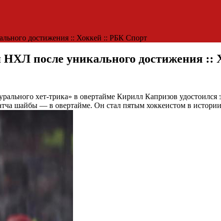
льного достижения :: Хоккей :: РБК Спорт
я НХЛ после уникального достижения :: 
урального хет-трика» в овертайме
Кирилл Капризов удостоился э
атча шайбы — в овертайме. Он стал пятым хоккеистом в истори