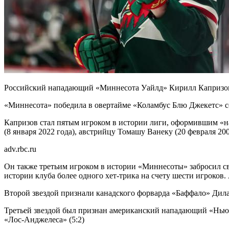
Российский нападающий «Миннесота Уайлд» Кирилл Капризов п
«Миннесота» победила в овертайме «Коламбус Блю Джекетс» с
Капризов стал пятым игроком в истории лиги, оформившим «на
(8 января 2022 года), австрийцу Томашу Ванеку (20 февраля 20
adv.rbc.ru
Он также третьим игроком в истории «Миннесоты» забросил сво
истории клуба более одного хет-трика на счету шести игроков
Второй звездой признали канадского форварда «Баффало» Дила
Третьей звездой был признан американский нападающий «Нью
«Лос-Анджелеса» (5:2)