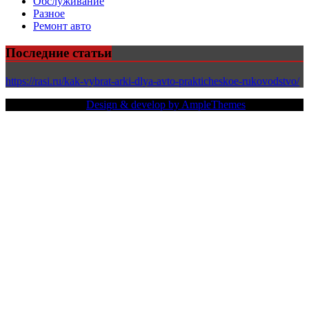
Обслуживание
Разное
Ремонт авто
Последние статьи
https://rasi.ru/kak-vybrat-arki-dlya-avto-prakticheskoe-rukovodstvo/
Copy Right Text |
Design & develop by AmpleThemes