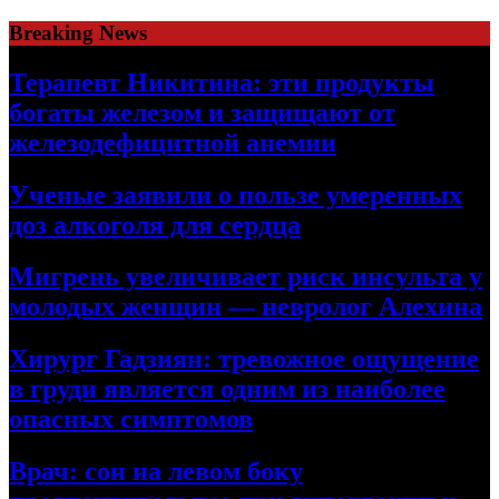
Skip
Breaking News
to
content
Терапевт Никитина: эти продукты
богаты железом и защищают от
железодефицитной анемии
Ученые заявили о пользе умеренных
доз алкоголя для сердца
Мигрень увеличивает риск инсульта у
молодых женщин — невролог Алехина
Хирург Гадзиян: тревожное ощущение
в груди является одним из наиболее
опасных симптомов
Врач: сон на левом боку