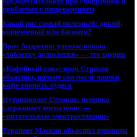
предпочтительнее при гипертонии и
проблемах с пищеварением
Какой рис самый полезный: дикий,
коричневый или басмати?
Врач Андреева: ученые нашли
«таблетку долголетия» — это таурин
«Кофейный сон»: врач Строков
объяснил, почему сон после чашки
кофе творить чудеса
Нутрициолог Строков: черника
сдерживает воспаление —
«питательные электростанции»
Терапевт Маскин объяснил причины