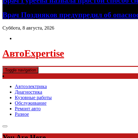
Врач Гуреева назвала простой способ с
Врач Поздняков предупредил об опасно
Суббота, 8 августа, 2026
АвтоExpertise
Toggle navigation
Автоэлектрика
Диагностика
Кузовные работы
Обслуживание
Ремонт авто
Разное
You Are Here