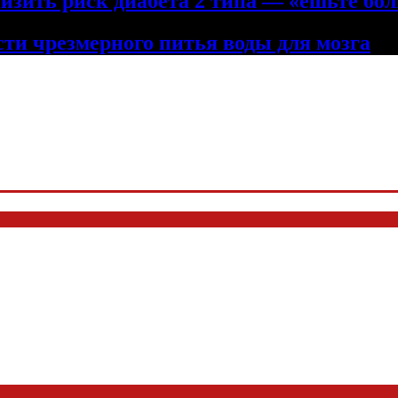
низить риск диабета 2 типа — «ешьте бол
сти чрезмерного питья воды для мозга