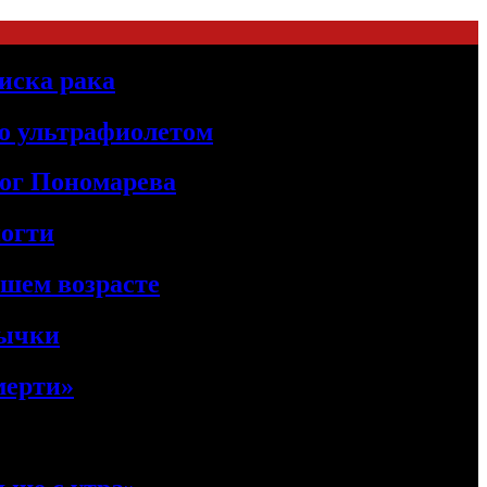
иска рака
о ультрафиолетом
лог Пономарева
ногти
ршем возрасте
вычки
мерти»