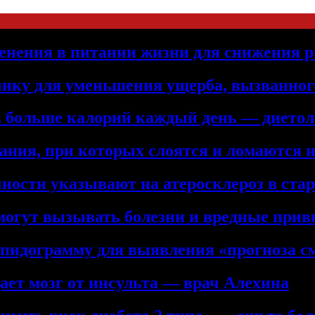
енения в питании жизни для снижения р
нику для уменьшения ущерба, вызванног
ть больше калорий каждый день — дието
ния, при которых слоятся и ломаются 
ности указывают на атеросклероз в ста
 могут вызывать болезни и вредные при
ипидограмму для выявления «прогноза с
ет мозг от инсульта — врач Алехина