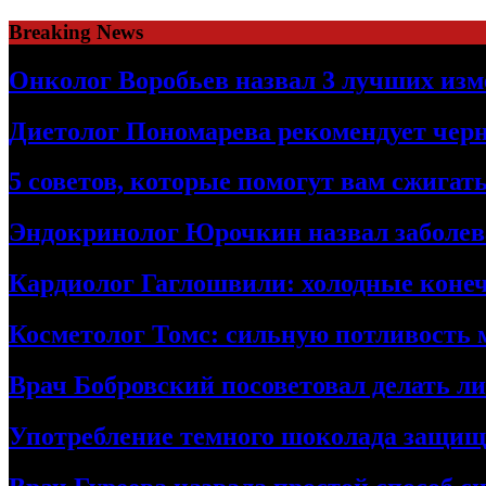
Skip
Breaking News
to
content
Онколог Воробьев назвал 3 лучших изм
Диетолог Пономарева рекомендует чер
5 советов, которые помогут вам сжига
Эндокринолог Юрочкин назвал заболева
Кардиолог Гаглошвили: холодные конеч
Косметолог Томс: сильную потливость
Врач Бобровский посоветовал делать л
Употребление темного шоколада защища