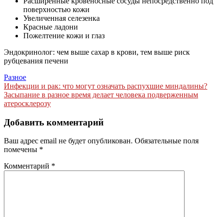
Расширенные кровеносные сосуды непосредственно под
поверхностью кожи
Увеличенная селезенка
Красные ладони
Пожелтение кожи и глаз
Эндокринолог: чем выше сахар в крови, тем выше риск
рубцевания печени
Разное
Навигация
Инфекции и рак: что могут означать распухшие миндалины?
Засыпание в разное время делает человека подверженным
по
атеросклерозу
записям
Добавить комментарий
Ваш адрес email не будет опубликован.
Обязательные поля
помечены
*
Комментарий
*