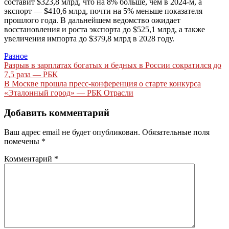
составит $323,8 млрд, что на 8% больше, чем в 2024-м, а
экспорт — $410,6 млрд, почти на 5% меньше показателя
прошлого года. В дальнейшем ведомство ожидает
восстановления и роста экспорта до $525,1 млрд, а также
увеличения импорта до $379,8 млрд в 2028 году.
Разное
Навигация
Разрыв в зарплатах богатых и бедных в России сократился до
7,5 раза — РБК
по
В Москве прошла пресс-конференция о старте конкурса
записям
«Эталонный город» — РБК Отрасли
Добавить комментарий
Ваш адрес email не будет опубликован.
Обязательные поля
помечены
*
Комментарий
*