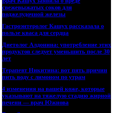
Врач Кашух заявила о вреде
свежевыжатых соков для
поджелудочной железы
Гастроэнтеролог Кашух рассказала о
пользе кваса для сердца
Диетолог Алдонина: употребление этих
продуктов следует уменьшить после 30
лет
Терапевт Никитина: вот пять причин
пить воду с лимоном по утрам
4 изменения на вашей коже, которые
указывают на тяжелую стадию жирной
печени — врач Южнова