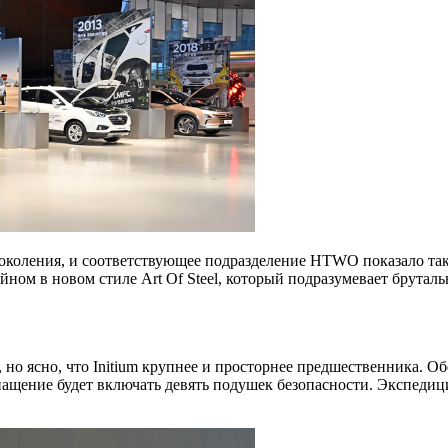
околения, и соответствующее подразделение HTWO показало тако
зайном в новом стиле Art Of Steel, который подразумевает брут
 но ясно, что Initium крупнее и просторнее предшественника. 
ащение будет включать девять подушек безопасности. Экспеди