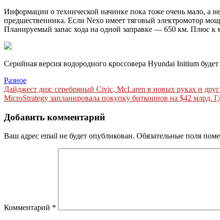
Информации о технической начинке пока тоже очень мало, а неп
предшественника. Если Nexo имеет тяговый электромотор мощност
Планируемый запас хода на одной заправке — 650 км. Плюс к
Серийная версия водородного кроссовера Hyundai Initium будет
Разное
Навигация
Дайджест дня: серебряный Civic, McLaren в новых руках и дру
MicroStrategy запланировала покупку биткоинов на $42 млрд. Г
по
записям
Добавить комментарий
Ваш адрес email не будет опубликован.
Обязательные поля пом
Комментарий
*