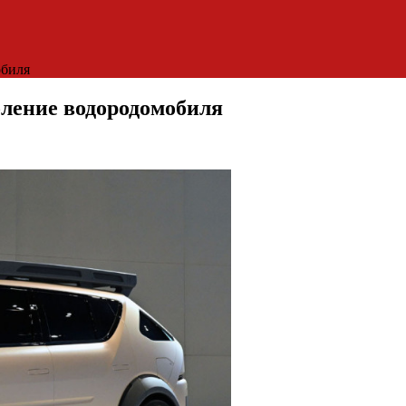
обиля
оление водородомобиля