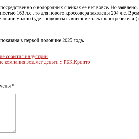
осредственно о водородных ячейках ее нет вовсе. Но заявлено, 
ью 163 л.с., то для нового кроссовера заявлены 204 л.с. Время 
 машине можно будет подключать внешние электропотребители (
 показана в первой половине 2025 года.
гие события индустрии
де компания возьмет деньги :: РБК.Крипто
ечены
*