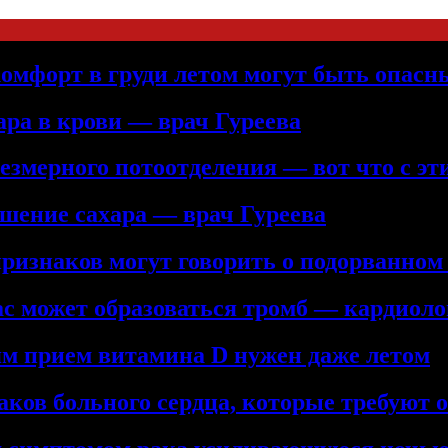
комфорт в груди летом могут быть опас
ра в крови — врач Гуреева
змерного потоотделения — вот что с эт
шение сахара — врач Гуреева
изнаков могут говорить о подорванном 
вас может образоваться тромб — кардиол
м прием витамина D нужен даже летом
аков больного сердца, которые требуют 