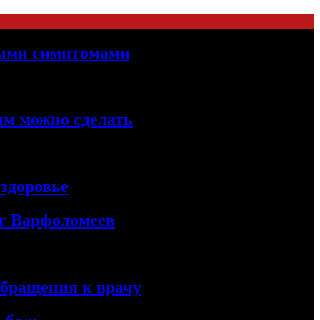
ными симптомами
им можно сделать
здоровье
ог Варфоломеев
обращения к врачу