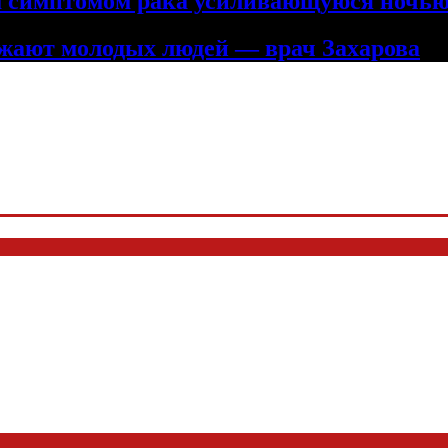
м симптомом рака усиливающуюся ночью
ажают молодых людей — врач Захарова