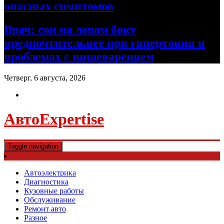
опасных симптомов
Врач: сон на левом боку
предпочтительнее при гипертонии и
проблемах с пищеварением
Четверг, 6 августа, 2026
АвтоExpertise
Toggle navigation
Автоэлектрика
Диагностика
Кузовные работы
Обслуживание
Ремонт авто
Разное