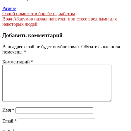
Разное
Навигация
Озноб поможет в борьбе с диабетом
Врач Абакумов назвал нагрузки при сексе вредными для
по
некоторых людей
записям
Добавить комментарий
Ваш адрес email не будет опубликован.
Обязательные поля
помечены
*
Комментарий
*
Имя
*
Email
*