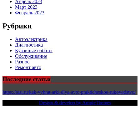
Апрель 2023
Март 2023
Февраль 2023
Рубрики
Автоэлектрика
Диагностика
Кузовные работы
Обслуживание
Разное
Ремонт авто
Последние статьи
https://rasi.ru/kak-vybrat-arki-dlya-avto-prakticheskoe-rukovodstvo/
Copy Right Text |
Design & develop by AmpleThemes