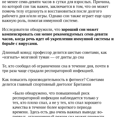
не менее семи-девяти часов в сутки для взрослых. Причина,
по которой сон так важен, заключается в том, что он может
помочь телу отдохнуть и восстановиться после долгого
рабочего дня и/или игры. Однако сон также играет еще одну
важную роль, помогая иммунной системе.
Исследователи обнаружили, что
хороший сон может
компенсировать сон менее рекомендуемых семи-девяти
часов, когда речь идет об укреплении иммунной системы и
борьбе с вирусами.
Длинный ковид: профессор делится шестью советами, как
«изгнать» мозговой туман — от диеты до сна
Те, кто сообщал об ограничении сна в течение дня, почти в
три раза чаще страдали респираторной инфекцией.
Как повысить производительность в фитнесе? Советами
делится главный спортивный диетолог Британии
«Было обнаружено, что повышенный риск
респираторной инфекции наблюдается только у
тех, кто плохо спал, а не у тех, кто спал хорошего
качества в течение более короткого периода
времени. Здесь есть два очень важных вывода: во-
первых, ограниченный режим сна может привести