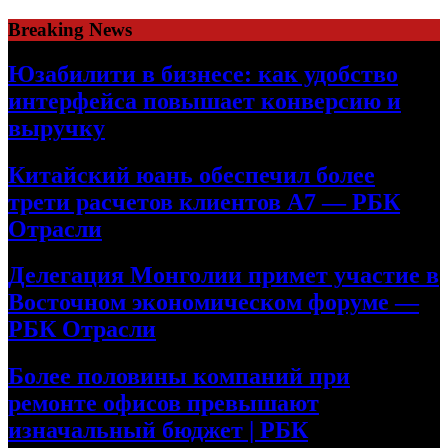
Skip
Breaking News
to
content
Юзабилити в бизнесе: как удобство
интерфейса повышает конверсию и
выручку
Китайский юань обеспечил более
трети расчетов клиентов А7 — РБК
Отрасли
Делегация Монголии примет участие в
Восточном экономическом форуме —
РБК Отрасли
Более половины компаний при
ремонте офисов превышают
изначальный бюджет | РБК