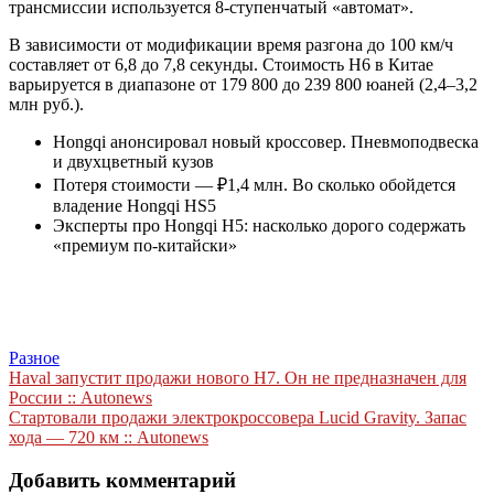
трансмиссии используется 8-ступенчатый «автомат».
В зависимости от модификации время разгона до 100 км/ч
составляет от 6,8 до 7,8 секунды. Стоимость H6 в Китае
варьируется в диапазоне от 179 800 до 239 800 юаней (2,4–3,2
млн руб.).
Hongqi анонсировал новый кроссовер. Пневмоподвеска
и двухцветный кузов
Потеря стоимости — ₽1,4 млн. Во сколько обойдется
владение Hongqi HS5
Эксперты про Hongqi H5: насколько дорого содержать
«премиум по-китайски»
Разное
Навигация
Haval запустит продажи нового H7. Он не предназначен для
России :: Autonews
по
Стартовали продажи электрокроссовера Lucid Gravity. Запас
записям
хода — 720 км :: Autonews
Добавить комментарий