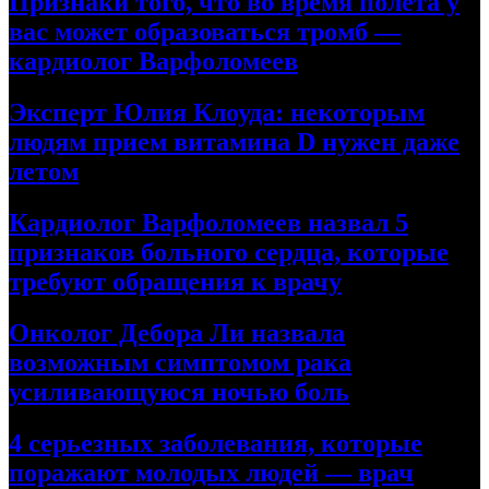
Признаки того, что во время полета у
вас может образоваться тромб —
кардиолог Варфоломеев
Эксперт Юлия Клоуда: некоторым
людям прием витамина D нужен даже
летом
Кардиолог Варфоломеев назвал 5
признаков больного сердца, которые
требуют обращения к врачу
Онколог Дебора Ли назвала
возможным симптомом рака
усиливающуюся ночью боль
4 серьезных заболевания, которые
поражают молодых людей — врач