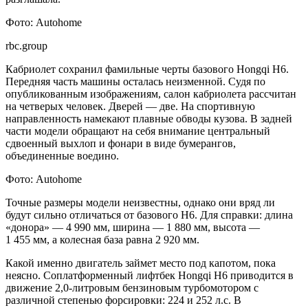
Фото: Autohome
rbc.group
Кабриолет сохранил фамильные черты базового Hongqi H6.
Передняя часть машины осталась неизменной. Судя по
опубликованным изображениям, салон кабриолета рассчитан
на четверых человек. Дверей — две. На спортивную
направленность намекают плавные обводы кузова. В задней
части модели обращают на себя внимание центральный
сдвоенный выхлоп и фонари в виде бумерангов,
объединенные воедино.
Фото: Autohome
Точные размеры модели неизвестны, однако они вряд ли
будут сильно отличаться от базового H6. Для справки: длина
«донора» — 4 990 мм, ширина — 1 880 мм, высота —
1 455 мм, а колесная база равна 2 920 мм.
Какой именно двигатель займет место под капотом, пока
неясно. Соплатформенный лифтбек Hongqi H6 приводится в
движение 2,0-литровым бензиновым турбомотором с
различной степенью форсировки: 224 и 252 л.с. В