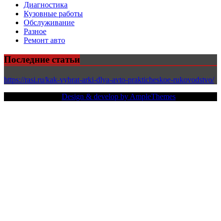
Диагностика
Кузовные работы
Обслуживание
Разное
Ремонт авто
Последние статьи
https://rasi.ru/kak-vybrat-arki-dlya-avto-prakticheskoe-rukovodstvo/
Copy Right Text |
Design & develop by AmpleThemes