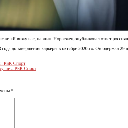
исал: «Я вижу вас, парни». Норвежец опубликовал ответ россия
года до завершения карьеры в октябре 2020-го. Он одержал 29 п
 :: РБК Спорт
ругие :: РБК Спорт
ечены
*