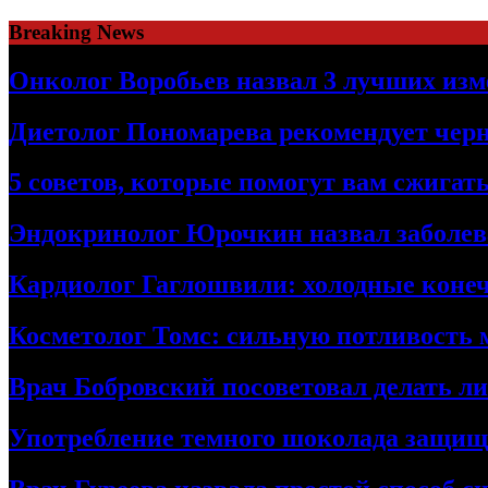
Skip
Breaking News
to
content
Онколог Воробьев назвал 3 лучших изм
Диетолог Пономарева рекомендует чер
5 советов, которые помогут вам сжига
Эндокринолог Юрочкин назвал заболева
Кардиолог Гаглошвили: холодные конеч
Косметолог Томс: сильную потливость
Врач Бобровский посоветовал делать л
Употребление темного шоколада защища