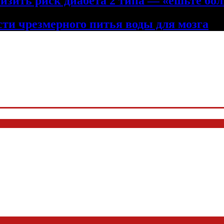
низить риск диабета 2 типа — «ешьте бол
сти чрезмерного питья воды для мозга