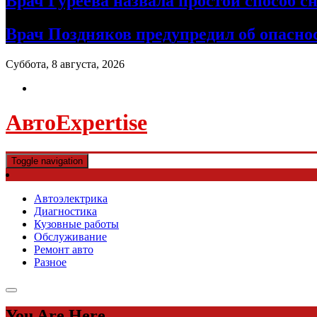
Врач Гуреева назвала простой способ с
Врач Поздняков предупредил об опасно
Суббота, 8 августа, 2026
АвтоExpertise
Toggle navigation
Автоэлектрика
Диагностика
Кузовные работы
Обслуживание
Ремонт авто
Разное
You Are Here