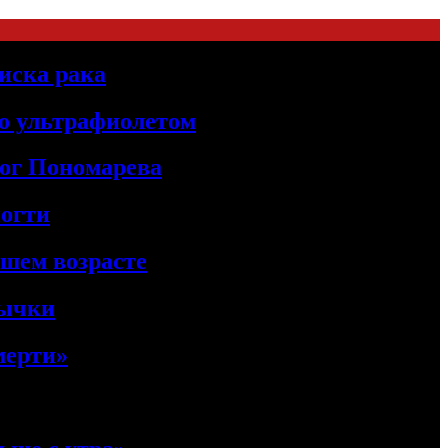
иска рака
о ультрафиолетом
лог Пономарева
ногти
ршем возрасте
вычки
мерти»