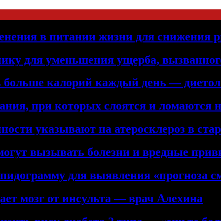
енения в питании жизни для снижения р
нику для уменьшения ущерба, вызванног
ть больше калорий каждый день — дието
ния, при которых слоятся и ломаются 
ности указывают на атеросклероз в ста
 могут вызывать болезни и вредные при
ипидограмму для выявления «прогноза с
ет мозг от инсульта — врач Алехина