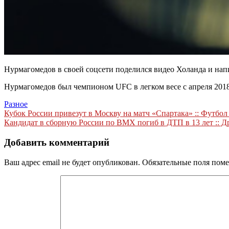
Нурмагомедов в своей соцсети поделился видео Холанда и нап
Нурмагомедов был чемпионом UFC в легком весе c апреля 2018 
Разное
Навигация
Кубок России привезут в Москву на матч «Спартака» :: Футбол
Кандидат в сборную России по BMX погиб в ДТП в 13 лет :: Д
по
записям
Добавить комментарий
Ваш адрес email не будет опубликован.
Обязательные поля пом