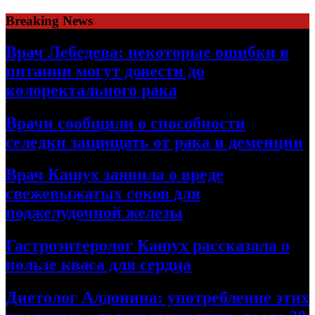
Skip
Breaking News
to
content
Врач Лебедева: некоторые ошибки в
питании могут довести до
колоректального рака
Врачи сообщили о способности
селедки защищать от рака и деменции
Врач Кашух заявила о вреде
свежевыжатых соков для
поджелудочной железы
Гастроэнтеролог Кашух рассказала о
пользе кваса для сердца
Диетолог Алдонина: употребление этих