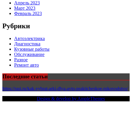
Апрель 2023
Март 2023
Февраль 2023
Рубрики
Автоэлектрика
Диагностика
Кузовные работы
Обслуживание
Разное
Ремонт авто
Последние статьи
https://rasi.ru/kak-vybrat-arki-dlya-avto-prakticheskoe-rukovodstvo/
Copy Right Text |
Design & develop by AmpleThemes