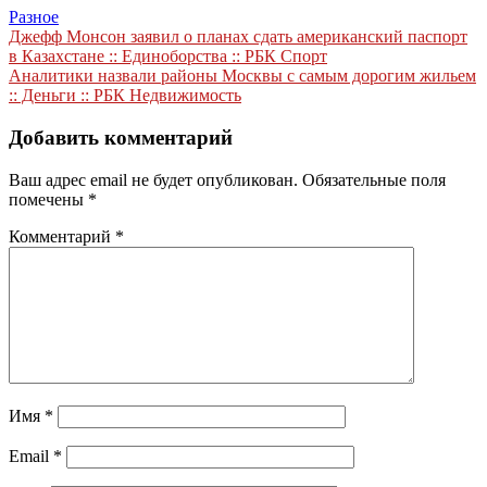
Разное
Навигация
Джефф Монсон заявил о планах сдать американский паспорт
в Казахстане :: Единоборства :: РБК Спорт
по
Аналитики назвали районы Москвы с самым дорогим жильем
записям
:: Деньги :: РБК Недвижимость
Добавить комментарий
Ваш адрес email не будет опубликован.
Обязательные поля
помечены
*
Комментарий
*
Имя
*
Email
*