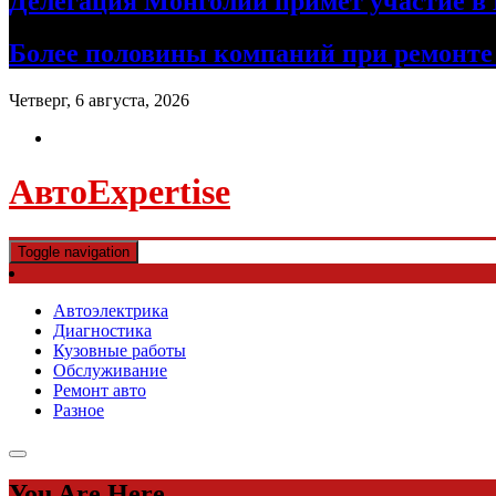
Делегация Монголии примет участие в
Более половины компаний при ремонт
Четверг, 6 августа, 2026
АвтоExpertise
Toggle navigation
Автоэлектрика
Диагностика
Кузовные работы
Обслуживание
Ремонт авто
Разное
You Are Here