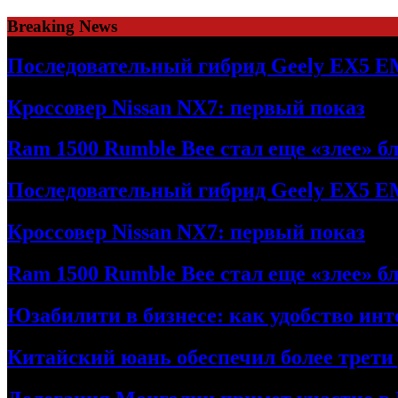
Skip
Breaking News
to
content
Последовательный гибрид Geely EX5 E
Кроссовер Nissan NX7: первый показ
Ram 1500 Rumble Bee стал еще «злее» б
Последовательный гибрид Geely EX5 E
Кроссовер Nissan NX7: первый показ
Ram 1500 Rumble Bee стал еще «злее» б
Юзабилити в бизнесе: как удобство ин
Китайский юань обеспечил более трети