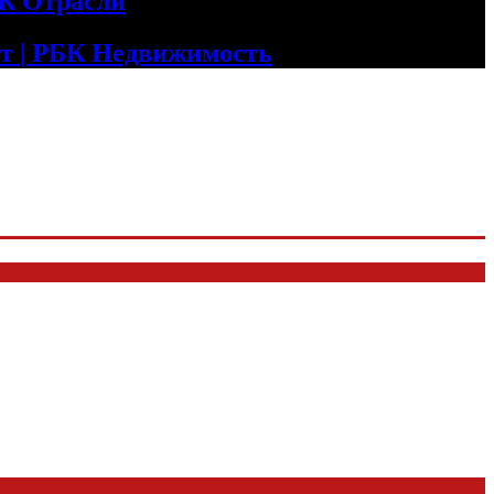
БК Отрасли
т | РБК Недвижимость