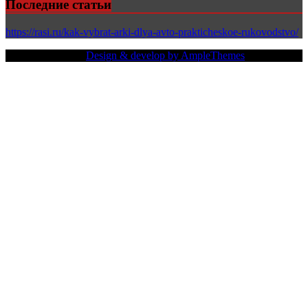
Последние статьи
https://rasi.ru/kak-vybrat-arki-dlya-avto-prakticheskoe-rukovodstvo/
Copy Right Text |
Design & develop by AmpleThemes