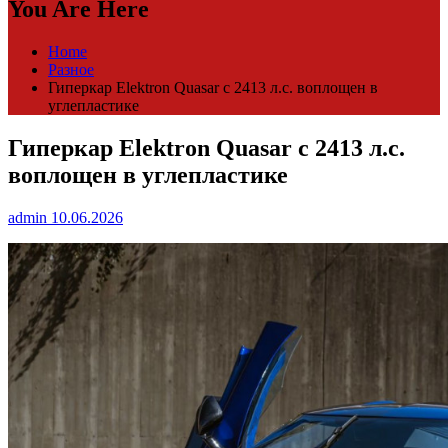
You Are Here
Home
Разное
Гиперкар Elektron Quasar c 2413 л.с. воплощен в
углепластике
Гиперкар Elektron Quasar c 2413 л.с.
воплощен в углепластике
admin
10.06.2026