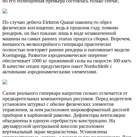
но его полноценная премьера состоялась только сейчас.
По случаю дебюта Elektron Quasar наконец-то обрел
физическое воплощение, ведь в прошлом году, помимо
рендеров, он был показан лишь в виде незаконченной
машины на самых ранних этапах процесса сборки. Впрочем,
внешность мелкосерийного гиперкара практически
полностью повторяет ранние рендеры и напоминает модели
Koenigsegg. Развитое аэродинамическое оперение
обеспечивает 1000 кг прижимной силы на скорости 300 км/ч.
В качестве опции предусмотрен пакет Nordschleife с
активными аэродинамическими элементами.
Салон реального гиперкара напротив сильно отличается от
предварительных компьютерных рисунков. Перед водителем
установлен штурвал с обилие физических элементов
управления, за ним расположен широкоформатный дисплей
приборов в карбоновой рамочке. Дефлекторы вентиляции
объединены в единую серебристую конструкцию. На
двухъярусной центральной консоли расположен
вертикальный экран медиасистемы. Установлены