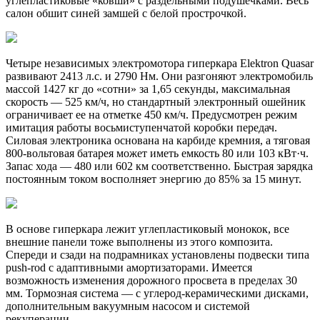
углепластиковые «ковши» с раздельными подушечками. Весь
салон обшит синей замшей с белой прострочкой.
Четыре независимых электромотора гиперкара Elektron Quasar
развивают 2413 л.с. и 2790 Нм. Они разгоняют электромобиль
массой 1427 кг до «сотни» за 1,65 секунды, максимальная
скорость — 525 км/ч, но стандартный электронный ошейник
ограничивает ее на отметке 450 км/ч. Предусмотрен режим
имитация работы восьмиступенчатой коробки передач.
Силовая электроника основана на карбиде кремния, а тяговая
800-вольтовая батарея может иметь емкость 80 или 103 кВт·ч.
Запас хода — 480 или 602 км соответственно. Быстрая зарядка
постоянным током восполняет энергию до 85% за 15 минут.
В основе гиперкара лежит углепластиковый монокок, все
внешние панели тоже выполнены из этого композита.
Спереди и сзади на подрамниках установлены подвески типа
push-rod с адаптивными амортизаторами. Имеется
возможность изменения дорожного просвета в пределах 30
мм. Тормозная система — с углерод-керамическими дисками,
дополнительным вакуумным насосом и системой
рекуперации.