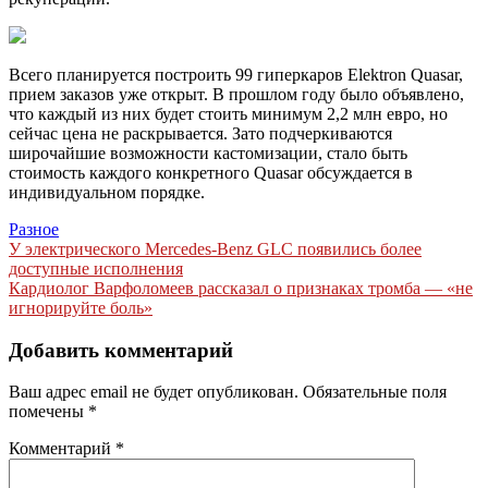
Всего планируется построить 99 гиперкаров Elektron Quasar,
прием заказов уже открыт. В прошлом году было объявлено,
что каждый из них будет стоить минимум 2,2 млн евро, но
сейчас цена не раскрывается. Зато подчеркиваются
широчайшие возможности кастомизации, стало быть
стоимость каждого конкретного Quasar обсуждается в
индивидуальном порядке.
Разное
Навигация
У электрического Mercedes-Benz GLC появились более
доступные исполнения
по
Кардиолог Варфоломеев рассказал о признаках тромба — «не
записям
игнорируйте боль»
Добавить комментарий
Ваш адрес email не будет опубликован.
Обязательные поля
помечены
*
Комментарий
*