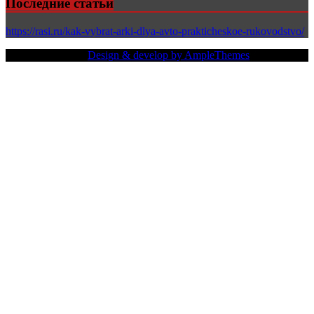
Последние статьи
https://rasi.ru/kak-vybrat-arki-dlya-avto-prakticheskoe-rukovodstvo/
Copy Right Text |
Design & develop by AmpleThemes