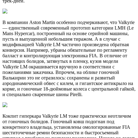
трек-дней.
В компании Aston Martin особенно подчеркивают, что Valkyrie
— единственный современный прототип категории LMH (Le
Mans Hypercar), построенный на основе серийной машины,
пусть и выпущенной небольшим тиражом. А в случае с
модификацией Valkyrie LM частично произведена обратная
конверсия. Например, убраны обязательные по регламенту
балласт и контролирующая электроника FIA. В отличие от
настоящих болидов, затянутых в пленку, кузов модели
Valkyrie LM окрашивается вручную в соответствии с
пожеланиями заказчика. Впрочем, на облике гоночной
Валькирии это не отразилось: сохранены и развитый
аэродинамический обвес с килем, и гигантское антикрыло на
корме, и гоночные 18-дюймовые колеса с центральной гайкой,
и специально сваренные шины Pirelli.
Кокпит гиперкара Valkyrie LM тоже практически неотличим
от гоночных болидов. Гоночный ковш подогнан под
конкретного владельца, установлены омологированные FIA
шеститочечные ремни безопасности и быстросъемный