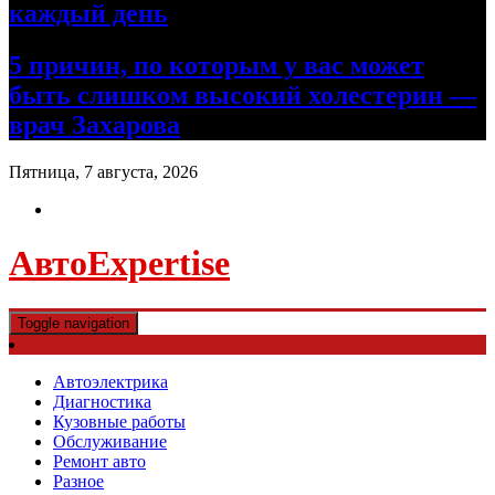
каждый день
5 причин, по которым у вас может
быть слишком высокий холестерин —
врач Захарова
Пятница, 7 августа, 2026
АвтоExpertise
Toggle navigation
Автоэлектрика
Диагностика
Кузовные работы
Обслуживание
Ремонт авто
Разное