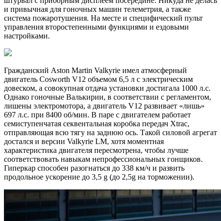
штурвал с приборным дисплеем посередине. Никуда не делась
и привычная для гоночных машин телеметрия, а также
система пожаротушения. На месте и специфический пульт
управления второстепенными функциями и ездовыми
настройками.
Гражданский Aston Martin Valkyrie имел атмосферный
двигатель Cosworth V12 объемом 6,5 л с электрическим
довеском, а совокупная отдача установки достигала 1000 л.с.
Однако гоночные Валькирии, в соответствии с регламентом,
лишены электромотора, а двигатель V12 развивает «лишь»
697 л.с. при 8400 об/мин. В паре с двигателем работает
семиступенчатая секвентальная коробка передач Xtrac,
отправляющая всю тягу на заднюю ось. Такой силовой агрегат
достался и версии Valkyrie LM, хотя моментная
характеристика двигателя пересмотрена, чтобы лучше
соответствовать навыкам непрофессиональных гонщиков.
Гиперкар способен разогнаться до 338 км/ч и развить
продольное ускорение до 3,5 g (до 2,5g на торможении).