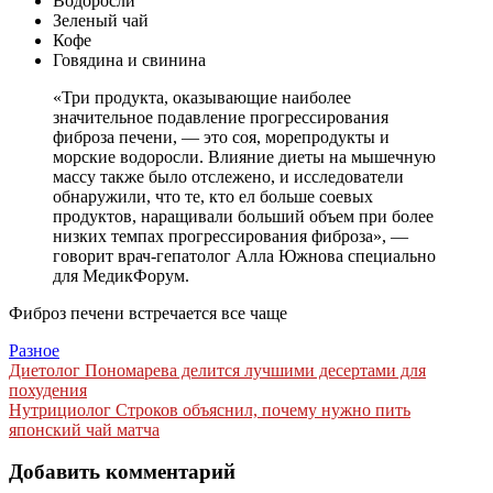
Водоросли
Зеленый чай
Кофе
Говядина и свинина
«Три продукта, оказывающие наиболее
значительное подавление прогрессирования
фиброза печени, — это соя, морепродукты и
морские водоросли. Влияние диеты на мышечную
массу также было отслежено, и исследователи
обнаружили, что те, кто ел больше соевых
продуктов, наращивали больший объем при более
низких темпах прогрессирования фиброза», —
говорит врач-гепатолог Алла Южнова специально
для МедикФорум.
Фиброз печени встречается все чаще
Разное
Навигация
Диетолог Пономарева делится лучшими десертами для
похудения
по
Нутрициолог Строков объяснил, почему нужно пить
записям
японский чай матча
Добавить комментарий