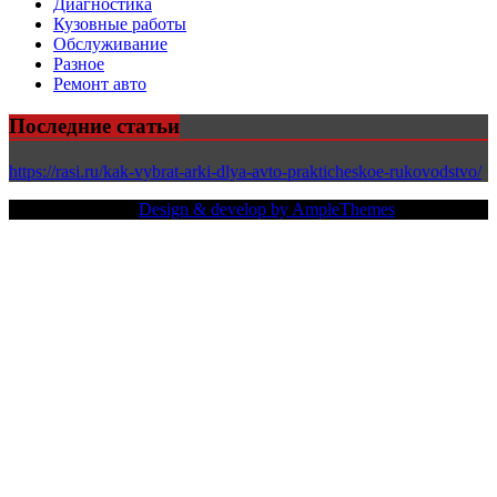
Диагностика
Кузовные работы
Обслуживание
Разное
Ремонт авто
Последние статьи
https://rasi.ru/kak-vybrat-arki-dlya-avto-prakticheskoe-rukovodstvo/
Copy Right Text |
Design & develop by AmpleThemes