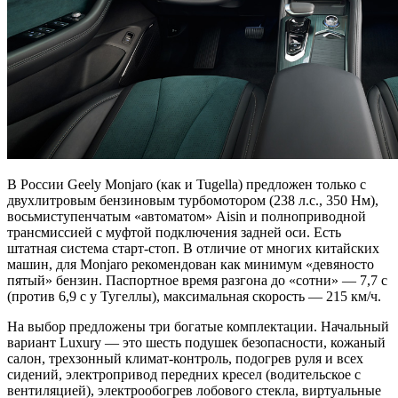
В России Geely Monjaro (как и Tugella) предложен только с
двухлитровым бензиновым турбомотором (238 л.с., 350 Нм),
восьмиступенчатым «автоматом» Aisin и полноприводной
трансмиссией с муфтой подключения задней оси. Есть
штатная система старт-стоп. В отличие от многих китайских
машин, для Monjaro рекомендован как минимум «девяносто
пятый» бензин. Паспортное время разгона до «сотни» — 7,7 с
(против 6,9 с у Тугеллы), максимальная скорость — 215 км/ч.
На выбор предложены три богатые комплектации. Начальный
вариант Luxury — это шесть подушек безопасности, кожаный
салон, трехзонный климат-контроль, подогрев руля и всех
сидений, электропривод передних кресел (водительское с
вентиляцией), электрообогрев лобового стекла, виртуальные