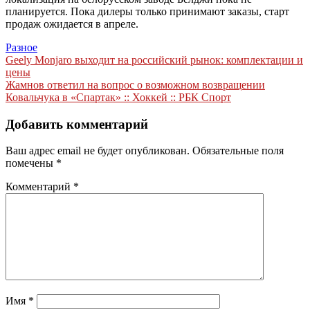
планируется. Пока дилеры только принимают заказы, старт
продаж ожидается в апреле.
Разное
Навигация
Geely Monjaro выходит на российский рынок: комплектации и
цены
по
Жамнов ответил на вопрос о возможном возвращении
записям
Ковальчука в «Спартак» :: Хоккей :: РБК Спорт
Добавить комментарий
Ваш адрес email не будет опубликован.
Обязательные поля
помечены
*
Комментарий
*
Имя
*