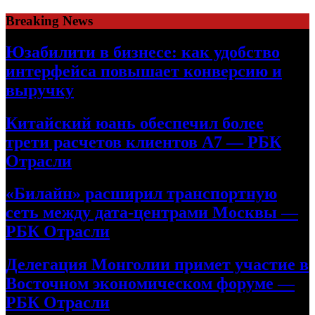
Skip
Breaking News
to
content
Юзабилити в бизнесе: как удобство
интерфейса повышает конверсию и
выручку
Китайский юань обеспечил более
трети расчетов клиентов А7 — РБК
Отрасли
«Билайн» расширил транспортную
сеть между дата-центрами Москвы —
РБК Отрасли
Делегация Монголии примет участие в
Восточном экономическом форуме —
РБК Отрасли