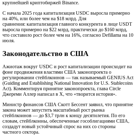
крупнейшей криптобиржей Binance.
С начала 2025 года капитализация USDC выросла примерно
на 40%, или более чем на $18 млрд. Для
сравнения: капитализация главного конкурента в лице USDT
выросла примерно на $22 млрд, практически до $160 млрд,
что составило рост более чем на 16%, согласно Defillama на 10
июля.
Законодательство в США
Ажиотаж вокруг USDC и рост капитализации происходит на
фоне продвижения властями США законопроекта о
регулировании стейблкоинов — так называемый GENIUS Act
(Guiding and Establishing National Innovation for U.S. Stablecoins
Act). Комментируя принятие законопроекта, глава Circle
Джереми Аллер написал в X, что «творится история».
Министр финансов США Скотт Бессент
заявил, что принятие
закона может запустить масштабный рост рынка
стейблкоинов — до $3,7 трлн к концу десятилетия. По его
словам, стейблкоины, обеспеченные гособлигациями США,
создадут новый устойчивый спрос на них со стороны
частного сектора.