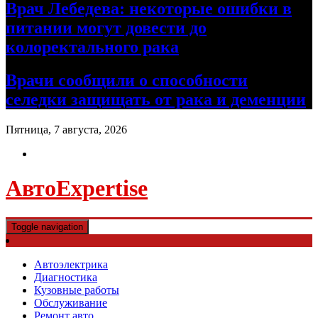
Врач Лебедева: некоторые ошибки в
питании могут довести до
колоректального рака
Врачи сообщили о способности
селедки защищать от рака и деменции
Пятница, 7 августа, 2026
АвтоExpertise
Toggle navigation
Автоэлектрика
Диагностика
Кузовные работы
Обслуживание
Ремонт авто