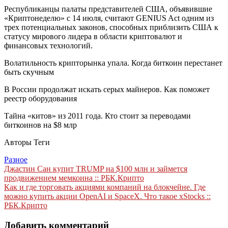
Республиканцы палаты представителей США,
объявившие
«Криптонеделю» с 14 июля, считают GENIUS Act одним из
трех потенциальных законов, способных приблизить США к
статусу мирового лидера в области криптовалют и
финансовых технологий.
Волатильность крипторынка упала. Когда биткоин перестанет
быть скучным
В России продолжат искать серых майнеров. Как поможет
реестр оборудования
Тайна «китов» из 2011 года. Кто стоит за переводами
биткоинов на $8 млр
Авторы Теги
Разное
Навигация
Джастин Сан купит TRUMP на $100 млн и займется
продвижением мемкоина :: РБК.Крипто
по
Как и где торговать акциями компаний на блокчейне. Где
записям
можно купить акции OpenAI и SpaceX. Что такое xStocks ::
РБК.Крипто
Добавить комментарий