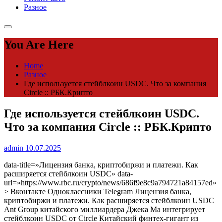
Разное
You Are Here
Home
Разное
Где используется стейблкоин USDC. Что за компания
Circle :: РБК.Крипто
Где используется стейблкоин USDC.
Что за компания Circle :: РБК.Крипто
admin
10.07.2025
data-title=»Лицензия банка, криптобиржи и платежи. Как
расширяется стейблкоин USDС» data-
url=»https://www.rbc.ru/crypto/news/686f9e8c9a794721a84157ed»
> Вконтакте Одноклассники Telegram Лицензия банка,
криптобиржи и платежи. Как расширяется стейблкоин USDС
Ant Group китайского миллиардера Джека Ма интегрирует
стейблкоин USDC от Circle
Китайский финтех-гигант из