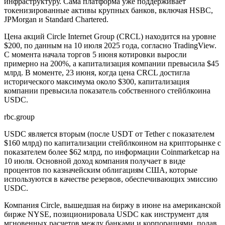
инфраструктуру. Сама платформа уже поддерживает
токенизированные активы крупных банков, включая HSBC,
JPMorgan и Standard Chartered.
Цена акций
Circle Internet Group (CRCL) находится на уровне
$200, по данным на 10 июля 2025 года, согласно TradingView.
С момента начала торгов 5 июня котировки выросли
примерно на 200%, а капитализация компании превысила $45
млрд. В моменте, 23 июня, когда цена CRCL достигла
исторического максимума около $300, капитализация
компании
превысила показатель собственного стейблкоина
USDC.
rbc.group
USDC является вторым (после USDT от Tether с показателем
$160 млрд) по капитализации стейблкоином на крипторынке с
показателем более $62 млрд, по информации Coinmarketcap на
10 июля. Основной доход компания получает в виде
процентов по казначейским облигациям США, которые
используются в качестве резервов, обеспечивающих эмиссию
USDC.
Компания Circle, вышедшая на биржу в июне на американской
бирже NYSE, позиционировала USDC как инструмент для
мгновенных расчетов между банками и корпорациями,
подав