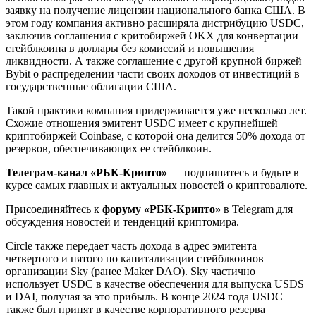
заявку на получение лицензии национального банка США. В
этом году компания активно расширяла дистрибуцию USDC,
заключив соглашения с критобиржей OKX для конвертации
стейблкоина в доллары без комиссий и повышения
ликвидности. А также соглашение с другой крупной биржей
Bybit о распределении части своих доходов от инвестиций в
государственные облигации США.
Такой практики компания придерживается уже несколько лет.
Схожие отношения эмитент USDC имеет с крупнейшей
криптобиржей Coinbase, с которой она делится 50% дохода от
резервов, обеспечивающих ее стейблкоин.
Телеграм-канал «РБК-Крипто»
— подпишитесь и будьте в
курсе самых главных и актуальных новостей о криптовалюте.
Присоединяйтесь к
форуму «РБК-Крипто»
в Telegram для
обсуждения новостей и тенденций криптомира.
Circle также передает часть дохода в адрес эмитента
четвертого и пятого по капитализации стейблкоинов —
организации Sky (ранее Maker DAO). Sky частично
использует USDC в качестве обеспечения для выпуска USDS
и DAI, получая за это прибыль. В конце 2024 года USDC
также был
принят в качестве корпоративного резерва