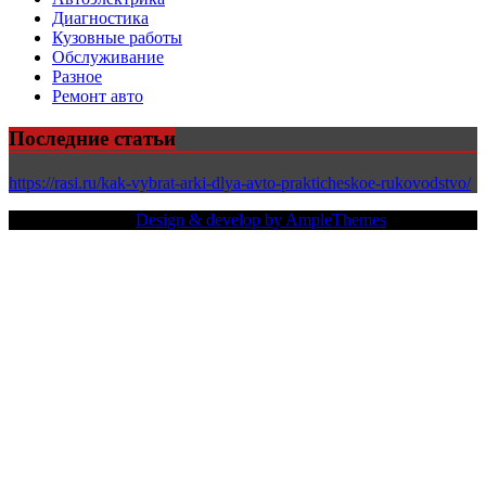
Диагностика
Кузовные работы
Обслуживание
Разное
Ремонт авто
Последние статьи
https://rasi.ru/kak-vybrat-arki-dlya-avto-prakticheskoe-rukovodstvo/
Copy Right Text |
Design & develop by AmpleThemes