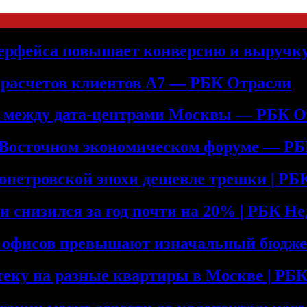
терфейса повышает конверсию и выручк
 расчетов клиентов А7 — РБК Отрасли
ь между дата-центрами Москвы — РБК О
 Восточном экономическом форуме — Р
допетровской эпохи дешевле трешки | Р
и снизился за год почти на 20% | РБК Н
е офисов превышают изначальный бюдже
теку на разные квартиры в Москве | Р