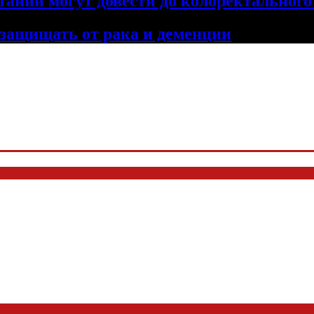
тании могут довести до колоректального
 защищать от рака и деменции