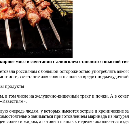
жирное мясо в сочетании с алкоголем становится опасной св
товала россиянам с большой осторожностью употреблять алкого
частности, сочетание алкоголя и шашлыка вредит поджелудочной
зы продукты
зм, в том числе на желудочно-кишечный тракт и почки. А в со
 «Известиям».
рвую очередь людям, у которых имеются острые и хронические з
амостоятельно заниматься приготовлением маринада из натурал
н солью и жиром, а готовый шашлык нередко оказывается издел