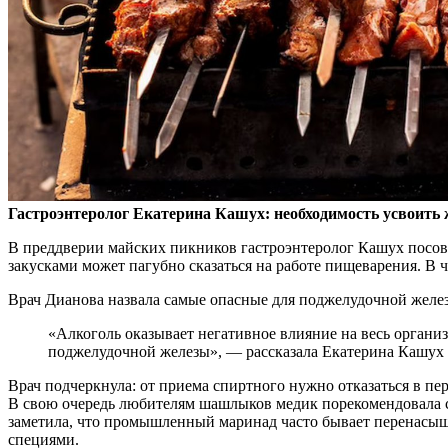
Гастроэнтеролог Екатерина Кашух: необходимость усвоить 
В
преддверии майских пикников гастроэнтеролог Кашух посове
закусками может пагубно сказаться на работе пищеварения. В 
Врач Дианова назвала самые опасные для поджелудочной желе
«Алкоголь оказывает негативное влияние на весь органи
поджелудочной железы», — рассказала Екатерина Кашух
Врач подчеркнула: от приема спиртного нужно отказаться в пе
В свою очередь любителям шашлыков медик порекомендовала с
заметила, что промышленный маринад часто бывает перенасыще
специями.