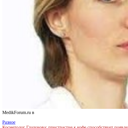
MedikForum.ru в
Разное
Косметолог Глазунова: пристрастие к кофе способствует появ