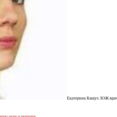
Екатерина Кашух ЗОЖ врач-
лению акне и морщин