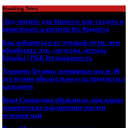
Skip
Breaking News
to
content
Лид-магнит для бизнеса: как создать и
привлекать клиентов без бюджета
Как избавиться от луковой мухи: чем
обработать лук, средства, методы
борьбы | РБК Недвижимость
Терапевт Белова: женщинам после 40
лет нужно обязательно есть продукты с
кальцием
Врач Свиридова объяснила, при каких
хронических нарушениях вреден
зеленый чай