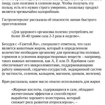
пищу, сало полезнее в соленом виде. Чтобы получать эту
пользу, есть его нужно строго умеренно, поскольку продукт
является чрезвычайно калорийным.
Гастроэнтеролог рассказала об опасности лапши быстрого
приготовления
«Для здорового организма полезно употреблять не
более 30-40 грамм сала 2-3 раза в неделю».
Беседуя с «Газетой.Ru», специалист отметила, что сало
является животным жиром, который в определенном
количестве необходим организму для производства половых
гормонов и усвоения жирорастворимых веществ – например,
таких важных витаминов, как A, Е или D. Вдобавок сало
обеспечивает его микроэлементами, поддерживающими
работу иммунной, сердечно-сосудистой, эндокринной систем
(в частности, селеном, кальцием, магнием, цинком, железом).
Врач рассказала, какое масло опасно использовать для жарки
«Жирные кислоты, содержащиеся в сале, обладают
желчегонным эффектом и способствуют
выработке хорошего холестерина, который
снижает риск развития атеросклероза», –