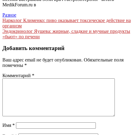
MedikForum.ru в
Разное
Навигация
Нарколог Клименко: пиво оказывает токсическое действие на
организм
по
Эндокринолог Яушева: жирные, сладкие и мучные продукты
записям
«бьют» по печени
Добавить комментарий
Ваш адрес email не будет опубликован.
Обязательные поля
помечены
*
Комментарий
*
Имя
*