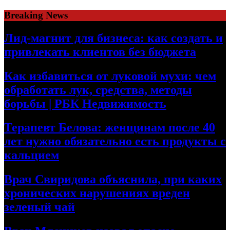
Skip
Breaking News
to
content
Лид-магнит для бизнеса: как создать и
привлекать клиентов без бюджета
Как избавиться от луковой мухи: чем
обработать лук, средства, методы
борьбы | РБК Недвижимость
Терапевт Белова: женщинам после 40
лет нужно обязательно есть продукты с
кальцием
Врач Свиридова объяснила, при каких
хронических нарушениях вреден
зеленый чай