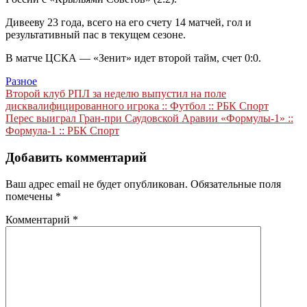
Дивееву 23 года, всего на его счету 14 матчей, гол и
результативный пас в текущем сезоне.
В матче ЦСКА — «Зенит» идет второй тайм, счет 0:0.
Разное
Навигация
Второй клуб РПЛ за неделю выпустил на поле
дисквалифицированного игрока :: Футбол :: РБК Спорт
по
Перес выиграл Гран-при Саудовской Аравии «Формулы-1» ::
записям
Формула-1 :: РБК Спорт
Добавить комментарий
Ваш адрес email не будет опубликован.
Обязательные поля
помечены
*
Комментарий
*