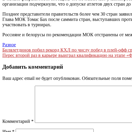
организации подчеркнули, что о допуске атлетов двух стран д
Позднее представители правительств более чем 30 стран заявил
Глава МОК Томас Бах после саммита стран, выступавших проти
участвовать в турнирах.
Россияне и белорусы по рекомендации МОК отстранены от меж
Разное
Навигация
Билялетдинов побил рекорд КХЛ по числу побед в плей-офф сре
Перес второй раз в карьере выиграл квалификацию на этапе «Ф
по
записям
Добавить комментарий
Ваш адрес email не будет опубликован.
Обязательные поля пом
Комментарий
*
Имя
*