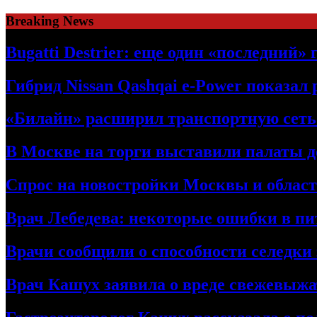
Skip
Breaking News
to
content
Bugatti Destrier: еще один «последний»
Гибрид Nissan Qashqai e-Power показал
«Билайн» расширил транспортную сет
В Москве на торги выставили палаты 
Спрос на новостройки Москвы и област
Врач Лебедева: некоторые ошибки в пи
Врачи сообщили о способности селедки
Врач Кашух заявила о вреде свежевыжа