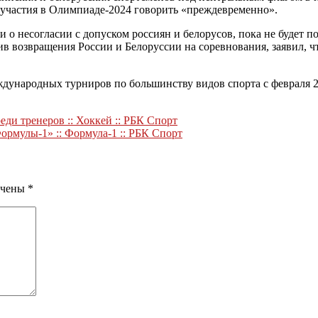
о участия в Олимпиаде-2024 говорить «преждевременно».
и о несогласии с допуском россиян и белорусов, пока не будет п
в возвращения России и Белоруссии на соревнования, заявил, ч
дународных турниров по большинству видов спорта с февраля 2
ди тренеров :: Хоккей :: РБК Спорт
ормулы-1» :: Формула-1 :: РБК Спорт
ечены
*