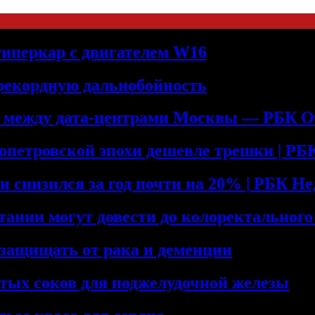
 гиперкар с двигателем W16
 рекордную дальнобойность
ь между дата-центрами Москвы — РБК О
допетровской эпохи дешевле трешки | Р
и снизился за год почти на 20% | РБК Н
тании могут довести до колоректального
 защищать от рака и деменции
тых соков для поджелудочной железы