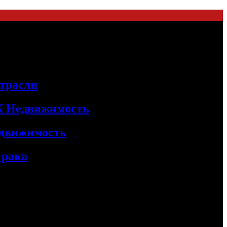
трасли
БК Недвижимость
едвижимость
 рака