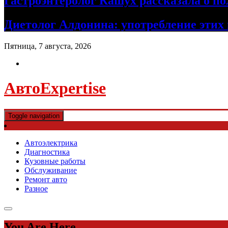
Гастроэнтеролог Кашух рассказала о по
Диетолог Алдонина: употребление этих 
Пятница, 7 августа, 2026
АвтоExpertise
Toggle navigation
Автоэлектрика
Диагностика
Кузовные работы
Обслуживание
Ремонт авто
Разное
You Are Here