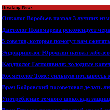
Skip
Breaking News
to
content
Онколог Воробьев назвал 3 лучших изм
Диетолог Пономарева рекомендует чер
5 советов, которые помогут вам сжига
Эндокринолог Юрочкин назвал заболева
Кардиолог Гаглошвили: холодные конеч
Косметолог Томс: сильную потливость
Врач Бобровский посоветовал делать л
Употребление темного шоколада защища