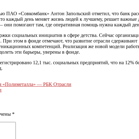
стью ПАО «Совкомбанк» Антон Запольский отметил, что банк ра
 кто каждый день меняет жизнь людей к лучшему, решает важные 
— они помогают там, где оперативная помощь нужна каждый ден
ержки социальных инициатив в сфере детства. Сейчас организац
 При этом в фонде отмечают, что развитие отрасли сдерживают
муникационных компетенций. Реализация же новой модели работ
олеть эти барьеры, уверены в фонде.
гистрировано 12,1 тыс. социальных предприятий, что на 12% бо
д.
ля «Полиметалла» — РБК Отрасли
и
ечены
*