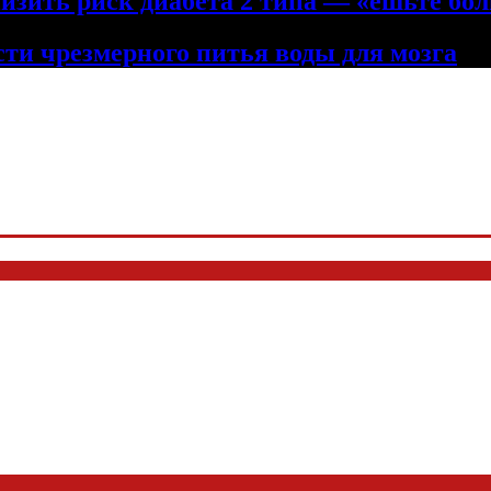
низить риск диабета 2 типа — «ешьте бол
сти чрезмерного питья воды для мозга