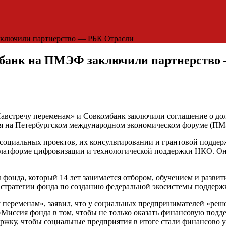
аключили партнерство — РБК Отрасли
мбанк на ПМЭФ заключили партнерство
встречу переменам» и Совкомбанк заключили соглашение о дол
ня на Петербургском международном экономическом форуме (ПМ
 социальных проектов, их консультировании и грантовой подде
платформе цифровизации и технологической поддержки НКО. Она
фонда, который 14 лет занимается отбором, обучением и разви
й стратегии фонда по созданию федеральной экосистемы поддер
 переменам», заявил, что у социальных предпринимателей «реш
«Миссия фонда в том, чтобы не только оказать финансовую подд
жку, чтобы социальные предприятия в итоге стали финансово ус