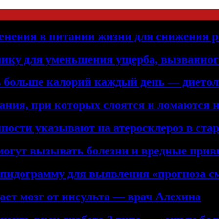
енения в питании жизни для снижения р
нику для уменьшения ущерба, вызванног
ть больше калорий каждый день — дието
ния, при которых слоятся и ломаются 
ности указывают на атеросклероз в ста
 могут вызывать болезни и вредные при
ипидограмму для выявления «прогноза с
ет мозг от инсульта — врач Алехина