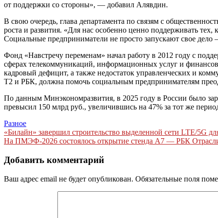
от поддержки со стороны», — добавил Алявдин.
В свою очередь, глава департамента по связям с общественно
роста и развития. «Для нас особенно ценно поддерживать тех,
Социальные предприниматели не просто запускают свое дело 
Фонд «Навстречу переменам» начал работу в 2012 году с подд
сферах телекоммуникаций, информационных услуг и финансов.
кадровый дефицит, а также недостаток управленческих и ком
Т2 и РБК, должна помочь социальным предпринимателям преод
По данным Минэкономразвития, в 2025 году в России было заре
превысил 150 млрд руб., увеличившись на 47% за тот же перио
Разное
Навигация
«Билайн» завершил строительство выделенной сети LTE/5G д
На ПМЭФ-2026 состоялось открытие стенда А7 — РБК Отрасл
по
записям
Добавить комментарий
Ваш адрес email не будет опубликован.
Обязательные поля пом