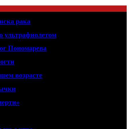
иска рака
о ультрафиолетом
лог Пономарева
ногти
ршем возрасте
вычки
мерти»