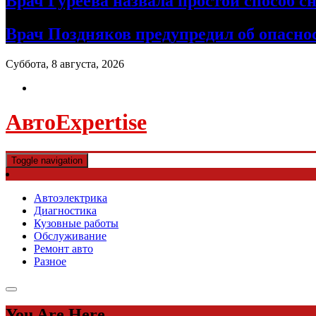
Врач Гуреева назвала простой способ с
Врач Поздняков предупредил об опасно
Суббота, 8 августа, 2026
АвтоExpertise
Toggle navigation
Автоэлектрика
Диагностика
Кузовные работы
Обслуживание
Ремонт авто
Разное
You Are Here